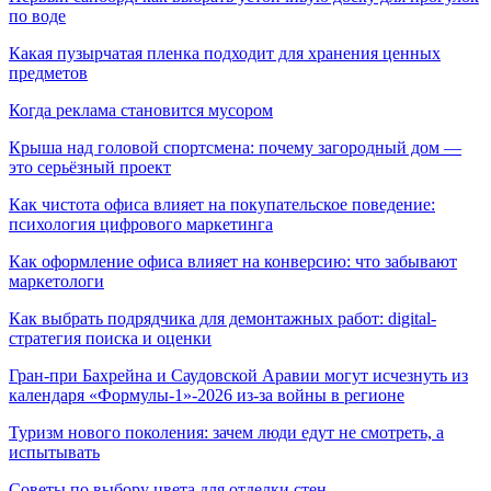
по воде
Какая пузырчатая пленка подходит для хранения ценных
предметов
Когда реклама становится мусором
Крыша над головой спортсмена: почему загородный дом —
это серьёзный проект
Как чистота офиса влияет на покупательское поведение:
психология цифрового маркетинга
Как оформление офиса влияет на конверсию: что забывают
маркетологи
Как выбрать подрядчика для демонтажных работ: digital-
стратегия поиска и оценки
Гран-при Бахрейна и Саудовской Аравии могут исчезнуть из
календаря «Формулы-1»-2026 из-за войны в регионе
Туризм нового поколения: зачем люди едут не смотреть, а
испытывать
Советы по выбору цвета для отделки стен