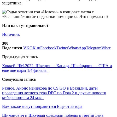
защитника.
Или как тут правильно?
Источник
300
Поделится
VK
OK.ru
Facebook
Twitter
WhatsApp
Telegram
Viber
Предыдущая запись
Хоккей. ЧМ-2022. Швеция — Канада, Швейцария — США и
еще две пары 1/4 финала
Следующая запись
Разное. Анонс мейджора по CS:GO в Бразилии, даты
проведения летнего тура DPC по Dota 2 и другие новости
киберспорта за 24 мая
Вам также могут понравиться
Еще от автора
Шиманович и Шкурдай одержали победы в третий день