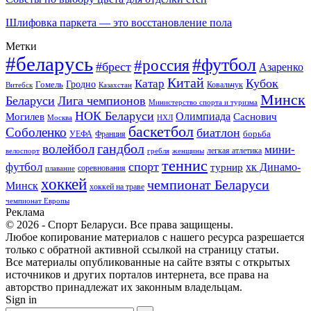
Шлифовка паркета — это восстановление пола
Метки
#беларусь
#футбол
#россия
#брест
Азаренко
Китай
Кубок
Катар
Гомель
Гродно
Казахстан
Ковальчук
Витебск
Минск
Беларуси
Лига чемпионов
Министерство спорта и туризма
НОК Беларуси
Олимпиада
Могилев
Саснович
Москва
НХЛ
баскетбол
Соболенко
биатлон
борьба
УЕФА
Франция
гандбол
волейбол
мини-
легкая атлетика
гребля
женщины
велоспорт
теннис
спорт
футбол
хк Динамо-
турнир
соревнования
плавание
хоккей
чемпионат Беларуси
Минск
хоккей на траве
чемпионат Европы
Реклама
© 2026 - Спорт Беларуси. Все права защищены.
Любое копирование материалов с нашего ресурса разрешается
только с обратной активной ссылкой на страницу статьи.
Все материалы опубликованные на сайте взяты с открытых
источников и других порталов интернета, все права на
авторство принадлежат их законным владельцам.
Sign in