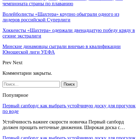
чемпионата страны по плаванию
Волейболисты «Шахтера» крупно обыграли одного из
лидеров российской Суперлиги
Хоккеисты «Шахтера» одержали двенадцатую победу кряду в
сезоне экстралиги
Минские динамовцы сыграли вничью в квалификации
Юношеской лиги УЕФА
Prev
Next
Комментарии закрыты.
Популярное
Первый сапборд: как выбрать устойчивую доску для прогулок
по воде
Устойчивость важнее скорости новичка Первый сапборд
должен прощать неточные движения. Широкая доска с…
Первый сапборд: как выбрать устойчивую доску для прогулок