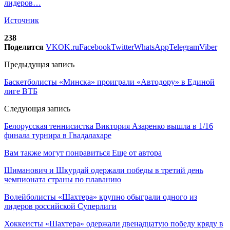
лидеров…
Источник
238
Поделится
VK
OK.ru
Facebook
Twitter
WhatsApp
Telegram
Viber
Предыдущая запись
Баскетболисты «Минска» проиграли «Автодору» в Единой
лиге ВТБ
Следующая запись
Белорусская теннисистка Виктория Азаренко вышла в 1/16
финала турнира в Гвадалахаре
Вам также могут понравиться
Еще от автора
Шиманович и Шкурдай одержали победы в третий день
чемпионата страны по плаванию
Волейболисты «Шахтера» крупно обыграли одного из
лидеров российской Суперлиги
Хоккеисты «Шахтера» одержали двенадцатую победу кряду в