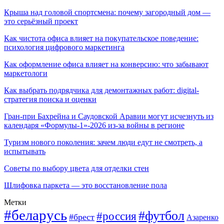
Крыша над головой спортсмена: почему загородный дом —
это серьёзный проект
Как чистота офиса влияет на покупательское поведение:
психология цифрового маркетинга
Как оформление офиса влияет на конверсию: что забывают
маркетологи
Как выбрать подрядчика для демонтажных работ: digital-
стратегия поиска и оценки
Гран-при Бахрейна и Саудовской Аравии могут исчезнуть из
календаря «Формулы-1»-2026 из-за войны в регионе
Туризм нового поколения: зачем люди едут не смотреть, а
испытывать
Советы по выбору цвета для отделки стен
Шлифовка паркета — это восстановление пола
Метки
#беларусь
#футбол
#россия
#брест
Азаренко