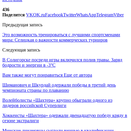
436
Поделится
VK
OK.ru
Facebook
Twitter
WhatsApp
Telegram
Viber
Предыдущая запись
Это возможность тренироваться с лучшими спортсменами
мира: Селицкая о важности коммерческих турниров
Следующая запись
В Солигорске посреди игры включился полив травы. Заряд
бодрости и энергии в -3°С
Вам также могут понравиться
Еще от автора
Шиманович и Шкурдай одержали победы в третий день
чемпионата страны по плаванию
Волейболисты «Шахтера» крупно обыграли одного из
лидеров российской Суперлиги
Хоккеисты «Шахтера» одержали двенадцатую победу кряду в
сезоне экстралиги
Минские динамовцы сыграли вничью в квалификации