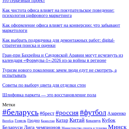
это серьёзный проект
Как чистота офиса влияет на покупательское поведение:
психология цифрового маркетинга
Как оформление офиса влияет на конверсию: что забывают
маркетологи
Как выбрать подрядчика для демонтажных работ: digital-
стратегия поиска и оценки
Гран-при Бахрейна и Саудовской Аравии могут исчезнуть из
календаря «Формулы-1»-2026 из-за войны в регионе
Туризм нового поколения: зачем люди едут не смотреть, а
испытывать
Советы по выбору цвета для отделки стен
Шлифовка паркета — это восстановление пола
Метки
#беларусь
#футбол
#россия
#брест
Азаренко
Китай
Кубок
Катар
Гомель
Гродно
Казахстан
Ковальчук
Витебск
Минск
Беларуси
Лига чемпионов
Министерство спорта и туризма