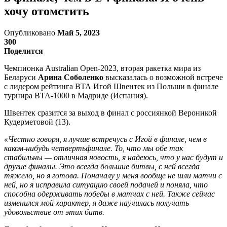
хочу отомстить
Опубликовано
Май 5, 2023
300
Поделится
Чемпионка Australian Open-2023, вторая ракетка мира из
Беларуси
Арина Соболенко
высказалась о возможной встрече
с лидером рейтинга ВТА Игой Швентек из Польши в финале
турнира ВТА-1000 в Мадриде (Испания).
Швентек сразится за выход в финал с россиянкой Вероникой
Кудерметовой (13).
«Честно говоря, я лучше встречусь с Игой в финале, чем в
каком-нибудь четвертьфинале. То, что мы обе так
стабильны — отличная новость, я надеюсь, что у нас будут и
другие финалы. Это всегда большие битвы, с ней всегда
тяжело, но я готова. Поначалу у меня вообще не шли матчи с
ней, но я исправила ситуацию своей подачей и поняла, что
способна одерживать победы в матчах с ней. Также сейчас
изменился мой характер, я даже научилась получать
удовольствие от этих битв.