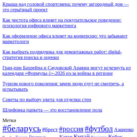
Крыша над головой спортсмена: почему загородный дом —
это серьёзный проект
Как чистота офиса влияет на покупательское поведение:
психология цифрового маркетинга
Как оформление офиса влияет на конверсию: что забывают
маркетологи
Как выбрать подрядчика для демонтажных работ: digital-
стратегия поиска и оценки
Гран-при Бахрейна и Саудовской Аравии могут исчезнуть из
календаря «Формулы-1»-2026 из-за войны в регионе
Туризм нового поколения: зачем люди едут не смотреть, а
испытывать
Советы по выбору цвета для отделки стен
Шлифовка паркета — это восстановление пола
Метки
#беларусь
#футбол
#россия
#брест
Азаренко
Китай
Кубок
Катар