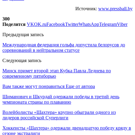
Источник:
www.pressball.by
300
Поделится
VK
OK.ru
Facebook
Twitter
WhatsApp
Telegram
Viber
Предыдущая запись
Международная федерация гольфа допустила белорусов до
соревнований в нейтральном статусе
Следующая запись
Минск примет второй этап Кубка Павла Леднева по
современному пятиборью
Вам также могут понравиться
Еще от автора
Шиманович и Шкурдай одержали победы в третий день
чемпионата страны по плаванию
Волейболисты «Шахтера» крупно обыграли одного из
лидеров российской Суперлиги
Хоккеисты «Шахтера» одержали двенадцатую победу кряду в
сезоне экстралиги