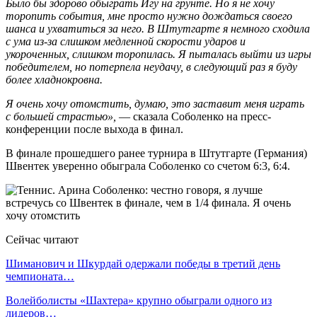
Было бы здорово обыграть Игу на грунте. Но я не хочу
торопить события, мне просто нужно дождаться своего
шанса и ухватиться за него. В Штутгарте я немного сходила
с ума из-за слишком медленной скорости ударов и
укороченных, слишком торопилась. Я пыталась выйти из игры
победителем, но потерпела неудачу, в следующий раз я буду
более хладнокровна.
Я очень хочу отомстить, думаю, это заставит меня играть
с большей страстью»,
— сказала Соболенко на пресс-
конференции после выхода в финал.
В финале прошедшего ранее турнира в Штутгарте (Германия)
Швентек уверенно обыграла Соболенко со счетом 6:3, 6:4.
Сейчас читают
Шиманович и Шкурдай одержали победы в третий день
чемпионата…
Волейболисты «Шахтера» крупно обыграли одного из
лидеров…