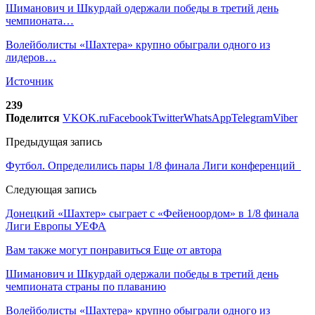
Шиманович и Шкурдай одержали победы в третий день
чемпионата…
Волейболисты «Шахтера» крупно обыграли одного из
лидеров…
Источник
239
Поделится
VK
OK.ru
Facebook
Twitter
WhatsApp
Telegram
Viber
Предыдущая запись
Футбол. Определились пары 1/8 финала Лиги конференций
Следующая запись
Донецкий «Шахтер» сыграет с «Фейеноордом» в 1/8 финала
Лиги Европы УЕФА
Вам также могут понравиться
Еще от автора
Шиманович и Шкурдай одержали победы в третий день
чемпионата страны по плаванию
Волейболисты «Шахтера» крупно обыграли одного из