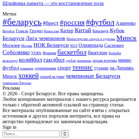
Шлифовка паркета — это восстановление пола
Метки
#беларусь
#футбол
#россия
#брест
Азаренко
Китай
Кубок
Катар
Гомель
Гродно
Казахстан
Ковальчук
Витебск
Минск
Беларуси
Лига чемпионов
Министерство спорта и туризма
НОК Беларуси
Олимпиада
Могилев
Саснович
Москва
НХЛ
баскетбол
Соболенко
биатлон
борьба
УЕФА
Франция
гандбол
волейбол
мини-
легкая атлетика
гребля
женщины
велоспорт
теннис
спорт
футбол
хк Динамо-
турнир
соревнования
плавание
хоккей
чемпионат Беларуси
Минск
хоккей на траве
чемпионат Европы
Реклама
© 2026 - Спорт Беларуси. Все права защищены.
Любое копирование материалов с нашего ресурса разрешается
только с обратной активной ссылкой на страницу статьи.
Все материалы опубликованные на сайте взяты с открытых
источников и других порталов интернета, все права на
авторство принадлежат их законным владельцам.
Sign in