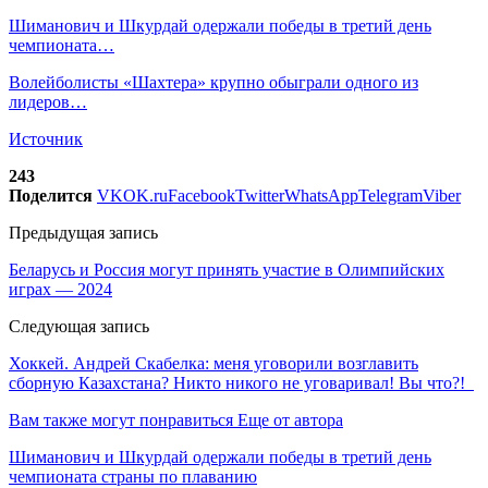
Шиманович и Шкурдай одержали победы в третий день
чемпионата…
Волейболисты «Шахтера» крупно обыграли одного из
лидеров…
Источник
243
Поделится
VK
OK.ru
Facebook
Twitter
WhatsApp
Telegram
Viber
Предыдущая запись
Беларусь и Россия могут принять участие в Олимпийских
играх — 2024
Следующая запись
Хоккей. Андрей Скабелка: меня уговорили возглавить
сборную Казахстана? Никто никого не уговаривал! Вы что?!
Вам также могут понравиться
Еще от автора
Шиманович и Шкурдай одержали победы в третий день
чемпионата страны по плаванию