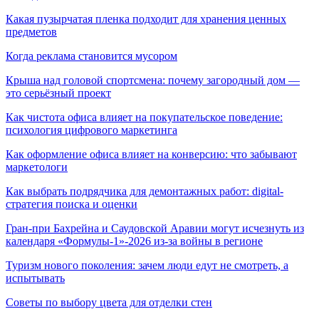
Какая пузырчатая пленка подходит для хранения ценных
предметов
Когда реклама становится мусором
Крыша над головой спортсмена: почему загородный дом —
это серьёзный проект
Как чистота офиса влияет на покупательское поведение:
психология цифрового маркетинга
Как оформление офиса влияет на конверсию: что забывают
маркетологи
Как выбрать подрядчика для демонтажных работ: digital-
стратегия поиска и оценки
Гран-при Бахрейна и Саудовской Аравии могут исчезнуть из
календаря «Формулы-1»-2026 из-за войны в регионе
Туризм нового поколения: зачем люди едут не смотреть, а
испытывать
Советы по выбору цвета для отделки стен