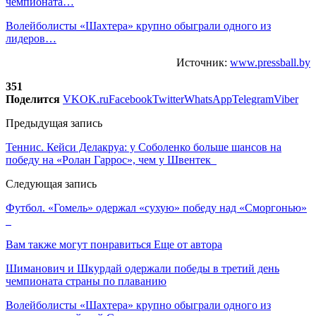
чемпионата…
Волейболисты «Шахтера» крупно обыграли одного из
лидеров…
Источник:
www.pressball.by
351
Поделится
VK
OK.ru
Facebook
Twitter
WhatsApp
Telegram
Viber
Предыдущая запись
Теннис. Кейси Делакруа: у Соболенко больше шансов на
победу на «Ролан Гаррос», чем у Швентек
Следующая запись
Футбол. «Гомель» одержал «сухую» победу над «Сморгонью»
Вам также могут понравиться
Еще от автора
Шиманович и Шкурдай одержали победы в третий день
чемпионата страны по плаванию
Волейболисты «Шахтера» крупно обыграли одного из