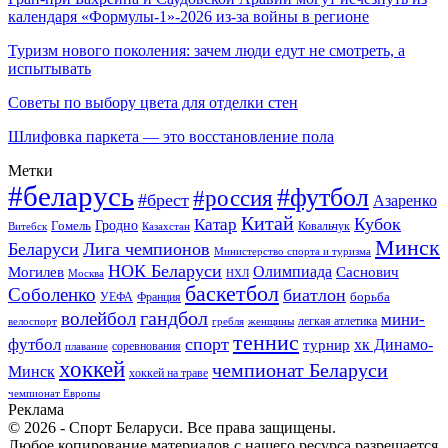
календаря «Формулы-1»-2026 из-за войны в регионе
Туризм нового поколения: зачем люди едут не смотреть, а
испытывать
Советы по выбору цвета для отделки стен
Шлифовка паркета — это восстановление пола
Метки
#беларусь
#футбол
#россия
#брест
Азаренко
Китай
Кубок
Катар
Гомель
Гродно
Казахстан
Ковальчук
Витебск
Минск
Беларуси
Лига чемпионов
Министерство спорта и туризма
НОК Беларуси
Олимпиада
Могилев
Саснович
Москва
НХЛ
баскетбол
Соболенко
биатлон
борьба
УЕФА
Франция
гандбол
волейбол
мини-
легкая атлетика
гребля
женщины
велоспорт
теннис
спорт
футбол
хк Динамо-
турнир
соревнования
плавание
хоккей
чемпионат Беларуси
Минск
хоккей на траве
чемпионат Европы
Реклама
© 2026 - Спорт Беларуси. Все права защищены.
Любое копирование материалов с нашего ресурса разрешается