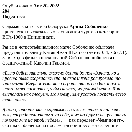
Опубликовано
Авг 20, 2022
284
Поделится
Седьмая ракетка мира белоруска
Арина Соболенко
критически высказалась о расписании турнира категории
ВТА-1000 в Цинциннати.
Ранее в четвертьфинальном матче Соболенко обыграла
представительницу Китая Чжан Шуай со счетом 6:4, 7:6 (7:1).
За выход в финал соревнований Соболенко поборется с
француженкой Каролин Гарсией.
«Было действительно сложно дойти до полуфинала, но я
просто была сосредоточена на себе и контролировала то,
что могла. Вчера я закончила играть очень поздно, и после
этого меня поставили, я бы сказала, на ранний матч. Я не
выспалась как следует. По-моему, мне удалось поспать всего
пять часов.
Думаю, что то, как я справляюсь со всем этим, и то, как я
могу сосредотачиваться на себе, а не на других вещах, очень
помогло мне на этой неделе»,
— как передает «Чемпионат»,
сказала Соболенко на послематчевой пресс-конференции.