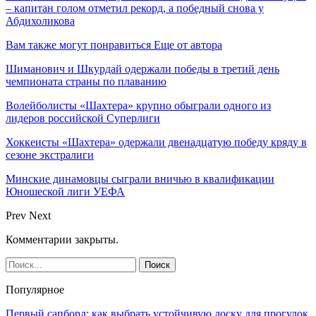
– капитан голом отметил рекорд, а победный снова у
Абдихоликова
Вам также могут понравиться
Еще от автора
Шиманович и Шкурдай одержали победы в третий день
чемпионата страны по плаванию
Волейболисты «Шахтера» крупно обыграли одного из
лидеров российской Суперлиги
Хоккеисты «Шахтера» одержали двенадцатую победу кряду в
сезоне экстралиги
Минские динамовцы сыграли вничью в квалификации
Юношеской лиги УЕФА
Prev
Next
Комментарии закрыты.
Популярное
Первый сапборд: как выбрать устойчивую доску для прогулок