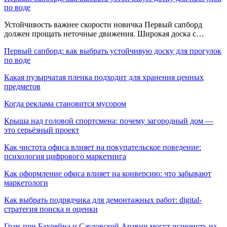
по воде
Устойчивость важнее скорости новичка Первый сапборд
должен прощать неточные движения. Широкая доска с…
Первый сапборд: как выбрать устойчивую доску для прогулок
по воде
Какая пузырчатая пленка подходит для хранения ценных
предметов
Когда реклама становится мусором
Крыша над головой спортсмена: почему загородный дом —
это серьёзный проект
Как чистота офиса влияет на покупательское поведение:
психология цифрового маркетинга
Как оформление офиса влияет на конверсию: что забывают
маркетологи
Как выбрать подрядчика для демонтажных работ: digital-
стратегия поиска и оценки
Гран-при Бахрейна и Саудовской Аравии могут исчезнуть из