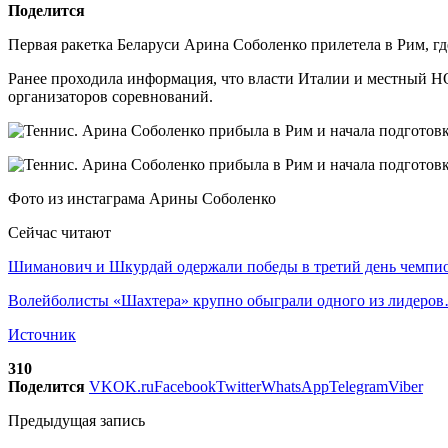
Поделится
Первая ракетка Беларуси Арина Соболенко прилетела в Рим, гд
Ранее проходила информация, что власти Италии и местный НО
организаторов соревнований.
Фото из инстаграма Арины Соболенко
Сейчас читают
Шиманович и Шкурдай одержали победы в третий день чемп
Волейболисты «Шахтера» крупно обыграли одного из лидеро
Источник
310
Поделится
VK
OK.ru
Facebook
Twitter
WhatsApp
Telegram
Viber
Предыдущая запись