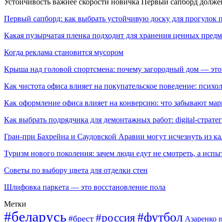
Устойчивость важнее скорости новичка Первый сапборд долж
Первый сапборд: как выбрать устойчивую доску для прогулок 
Какая пузырчатая пленка подходит для хранения ценных предм
Когда реклама становится мусором
Крыша над головой спортсмена: почему загородный дом — это
Как чистота офиса влияет на покупательское поведение: псих
Как оформление офиса влияет на конверсию: что забывают мар
Как выбрать подрядчика для демонтажных работ: digital-страте
Гран-при Бахрейна и Саудовской Аравии могут исчезнуть из к
Туризм нового поколения: зачем люди едут не смотреть, а испы
Советы по выбору цвета для отделки стен
Шлифовка паркета — это восстановление пола
Метки
#беларусь
#футбол
#россия
#брест
Азаренко
В