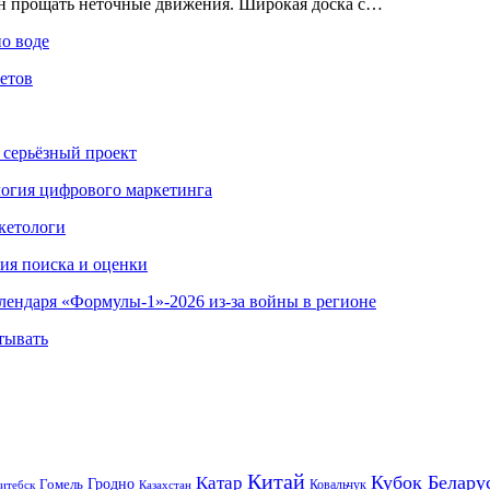
ен прощать неточные движения. Широкая доска с…
по воде
етов
 серьёзный проект
ология цифрового маркетинга
кетологи
гия поиска и оценки
алендаря «Формулы-1»-2026 из-за войны в регионе
тывать
Китай
Кубок Белару
Катар
Гомель
Гродно
Казахстан
Ковальчук
итебск