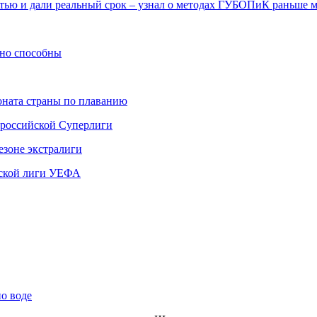
тью и дали реальный срок – узнал о методах ГУБОПиК раньше 
ьно способны
ната страны по плаванию
 российской Суперлиги
езоне экстралиги
ской лиги УЕФА
по воде