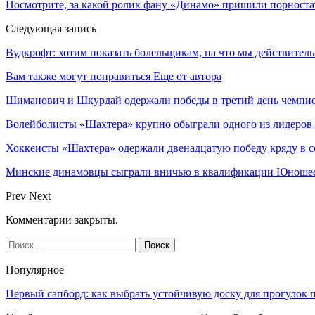
Посмотрите, за какой ролик фану «Динамо» пришили порноста
Следующая запись
Вудкрофт: хотим показать болельщикам, на что мы действител
Вам также могут понравиться
Еще от автора
Шиманович и Шкурдай одержали победы в третий день чемпио
Волейболисты «Шахтера» крупно обыграли одного из лидеров
Хоккеисты «Шахтера» одержали двенадцатую победу кряду в с
Минские динамовцы сыграли вничью в квалификации Юноше
Prev
Next
Комментарии закрыты.
Популярное
Первый сапборд: как выбрать устойчивую доску для прогулок 