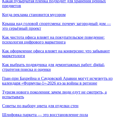
Какая пузырчатая пленка подходит для хранения ценных
предметов
Когда реклама становится мусором
Крыша над головой спортсмена: почему загородный дом —
это серьёзный проект
Как чистота офиса влияет на покупательское поведение:
психология цифрового маркетинга
Как оформление офиса влияет на конверсию: что забывают
маркетологи
Как выбрать подрядчика для демонтажных работ: digital-
стратегия поиска и оценки
Гран-при Бахрейна и Саудовской Аравии могут исчезнуть из
календаря «Формулы-1»-2026 из-за войны в регионе
Туризм нового поколения: зачем люди едут не смотреть, а
испытывать
Советы по выбору цвета для отделки стен
Шлифовка паркета — это восстановление пола