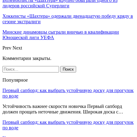
Волейболисты «Шахтера» крупно обыграли одного из
лидеров российской Суперлиги
Хоккеисты «Шахтера» одержали двенадцатую победу кряду в
сезоне экстралиги
Минские динамовцы сыграли вничью в квалификации
Юношеской лиги УЕФА
Prev
Next
Комментарии закрыты.
Популярное
Первый сапборд: как выбрать устойчивую доску для прогулок
по воде
Устойчивость важнее скорости новичка Первый сапборд
должен прощать неточные движения. Широкая доска с…
Первый сапборд: как выбрать устойчивую доску для прогулок
по воде