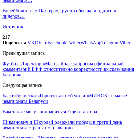
чемпионата…
Волейболисты «Шахтера» крупно обыграли одного из
лидеров…
Источник
217
Поделится
VK
OK.ru
Facebook
Twitter
WhatsApp
Telegram
Viber
Предыдущая запись
Футбол. Директор «Макслайна»: запросим официальный
комментарий БФФ относительно корректности высказывания
Базанова
Следующая запись
Баскетболистки «Горизонта» победили «МИНСК» в матче
чемпионата Беларуси
Вам также могут понравиться
Еще от автора
Шиманович и Шкурдай одержали победы в третий день
чемпионата страны по плаванию