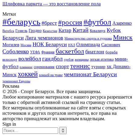
Шлифовка паркета — это восстановление пола
Метки
#беларусь
#футбол
#россия
#брест
Азаренко
Китай
Кубок
Катар
Гомель
Гродно
Казахстан
Ковальчук
Витебск
Минск
Беларуси
Лига чемпионов
Министерство спорта и туризма
НОК Беларуси
Олимпиада
Могилев
Саснович
Москва
НХЛ
баскетбол
Соболенко
биатлон
борьба
УЕФА
Франция
гандбол
волейбол
мини-
легкая атлетика
гребля
женщины
велоспорт
теннис
спорт
футбол
хк Динамо-
турнир
соревнования
плавание
хоккей
чемпионат Беларуси
Минск
хоккей на траве
чемпионат Европы
Реклама
© 2026 - Спорт Беларуси. Все права защищены.
Любое копирование материалов с нашего ресурса разрешается
только с обратной активной ссылкой на страницу статьи.
Все материалы опубликованные на сайте взяты с открытых
источников и других порталов интернета, все права на
авторство принадлежат их законным владельцам.
Sign in