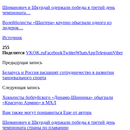
Шиманович и Шкурдай одержали победы в третий день
чемпионата…
Волейболисты «Шахтера» крупно обыграли одного из
лидеров…
Источник
255
Поделится
VK
OK.ru
Facebook
Twitter
WhatsApp
Telegram
Viber
Предыдущая запись
Беларусь и Россия расширят сотрудничество в развитии
танцевального спорта
Следующая запись
Хоккеисты бобруйского «Динамо-Шинника» обыграли
«Красную Армию» в МХЛ
Вам также могут понравиться
Еще от автора
Шиманович и Шкурдай одержали победы в третий день
чемпионата страны по плаванию