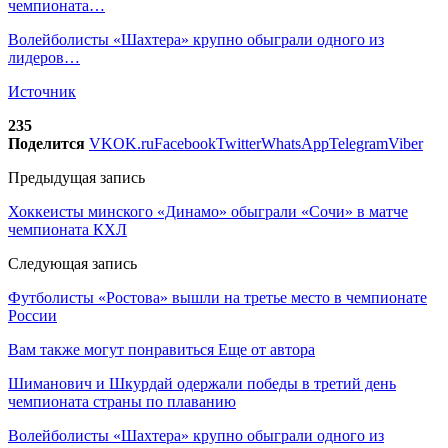
чемпионата…
Волейболисты «Шахтера» крупно обыграли одного из
лидеров…
Источник
235
Поделится
VK
OK.ru
Facebook
Twitter
WhatsApp
Telegram
Viber
Предыдущая запись
Хоккеисты минского «Динамо» обыграли «Сочи» в матче
чемпионата КХЛ
Следующая запись
Футболисты «Ростова» вышли на третье место в чемпионате
России
Вам также могут понравиться
Еще от автора
Шиманович и Шкурдай одержали победы в третий день
чемпионата страны по плаванию
Волейболисты «Шахтера» крупно обыграли одного из