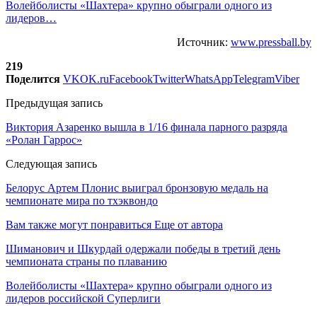
Волейболисты «Шахтера» крупно обыграли одного из
лидеров…
Источник:
www.pressball.by
219
Поделится
VK
OK.ru
Facebook
Twitter
WhatsApp
Telegram
Viber
Предыдущая запись
Виктория Азаренко вышла в 1/16 финала парного разряда
«Ролан Гаррос»
Следующая запись
Белорус Артем Плонис выиграл бронзовую медаль на
чемпионате мира по тхэквондо
Вам также могут понравиться
Еще от автора
Шиманович и Шкурдай одержали победы в третий день
чемпионата страны по плаванию
Волейболисты «Шахтера» крупно обыграли одного из
лидеров российской Суперлиги