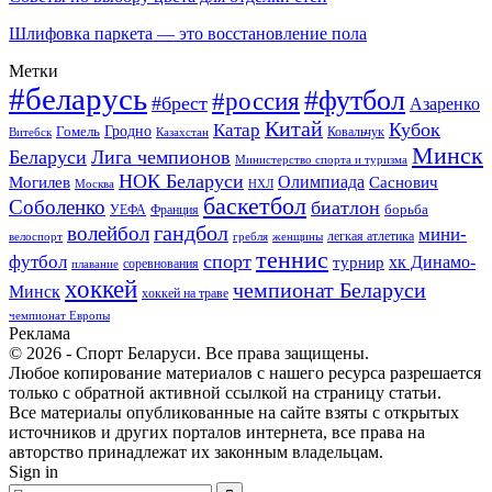
Шлифовка паркета — это восстановление пола
Метки
#беларусь
#футбол
#россия
#брест
Азаренко
Китай
Кубок
Катар
Гомель
Гродно
Казахстан
Ковальчук
Витебск
Минск
Беларуси
Лига чемпионов
Министерство спорта и туризма
НОК Беларуси
Олимпиада
Могилев
Саснович
Москва
НХЛ
баскетбол
Соболенко
биатлон
борьба
УЕФА
Франция
гандбол
волейбол
мини-
легкая атлетика
гребля
женщины
велоспорт
теннис
спорт
футбол
хк Динамо-
турнир
соревнования
плавание
хоккей
чемпионат Беларуси
Минск
хоккей на траве
чемпионат Европы
Реклама
© 2026 - Спорт Беларуси. Все права защищены.
Любое копирование материалов с нашего ресурса разрешается
только с обратной активной ссылкой на страницу статьи.
Все материалы опубликованные на сайте взяты с открытых
источников и других порталов интернета, все права на
авторство принадлежат их законным владельцам.
Sign in