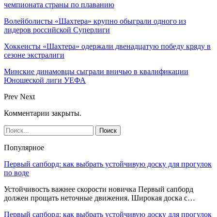
чемпионата страны по плаванию
Волейболисты «Шахтера» крупно обыграли одного из
лидеров российской Суперлиги
Хоккеисты «Шахтера» одержали двенадцатую победу кряду в
сезоне экстралиги
Минские динамовцы сыграли вничью в квалификации
Юношеской лиги УЕФА
Prev
Next
Комментарии закрыты.
Популярное
Первый сапборд: как выбрать устойчивую доску для прогулок
по воде
Устойчивость важнее скорости новичка Первый сапборд
должен прощать неточные движения. Широкая доска с…
Первый сапборд: как выбрать устойчивую доску для прогулок