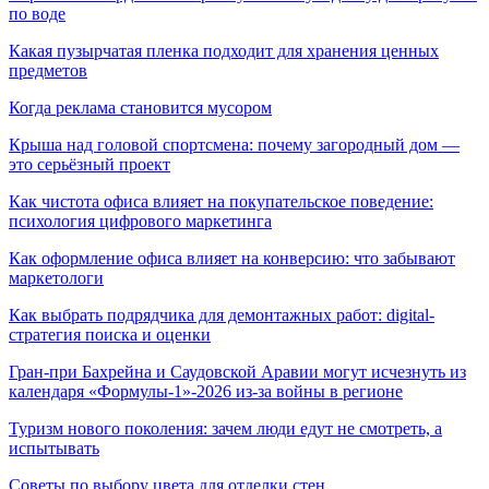
по воде
Какая пузырчатая пленка подходит для хранения ценных
предметов
Когда реклама становится мусором
Крыша над головой спортсмена: почему загородный дом —
это серьёзный проект
Как чистота офиса влияет на покупательское поведение:
психология цифрового маркетинга
Как оформление офиса влияет на конверсию: что забывают
маркетологи
Как выбрать подрядчика для демонтажных работ: digital-
стратегия поиска и оценки
Гран-при Бахрейна и Саудовской Аравии могут исчезнуть из
календаря «Формулы-1»-2026 из-за войны в регионе
Туризм нового поколения: зачем люди едут не смотреть, а
испытывать
Советы по выбору цвета для отделки стен