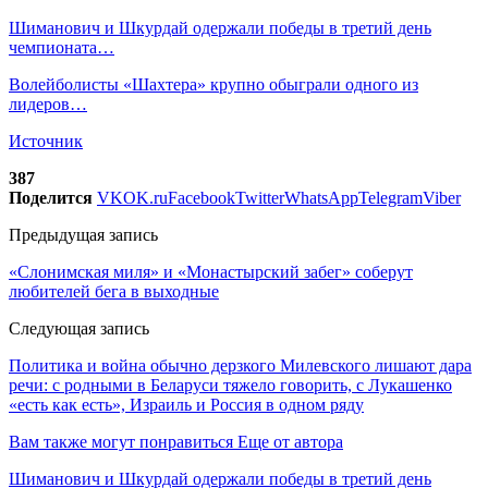
Шиманович и Шкурдай одержали победы в третий день
чемпионата…
Волейболисты «Шахтера» крупно обыграли одного из
лидеров…
Источник
387
Поделится
VK
OK.ru
Facebook
Twitter
WhatsApp
Telegram
Viber
Предыдущая запись
«Слонимская миля» и «Монастырский забег» соберут
любителей бега в выходные
Следующая запись
Политика и война обычно дерзкого Милевского лишают дара
речи: с родными в Беларуси тяжело говорить, с Лукашенко
«есть как есть», Израиль и Россия в одном ряду
Вам также могут понравиться
Еще от автора
Шиманович и Шкурдай одержали победы в третий день