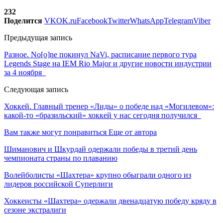
232
Поделится
VK
OK.ru
Facebook
Twitter
WhatsApp
Telegram
Viber
Предыдущая запись
Разное. No[o]ne покинул NaVi, расписание первого тура
Legends Stage на IEM Rio Major и другие новости индустрии
за 4 ноября
Следующая запись
Хоккей. Главный тренер «Лиды» о победе над «Могилевом»:
какой-то «бразильский» хоккей у нас сегодня получился
Вам также могут понравиться
Еще от автора
Шиманович и Шкурдай одержали победы в третий день
чемпионата страны по плаванию
Волейболисты «Шахтера» крупно обыграли одного из
лидеров российской Суперлиги
Хоккеисты «Шахтера» одержали двенадцатую победу кряду в
сезоне экстралиги