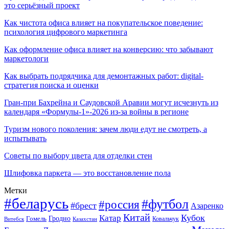
это серьёзный проект
Как чистота офиса влияет на покупательское поведение:
психология цифрового маркетинга
Как оформление офиса влияет на конверсию: что забывают
маркетологи
Как выбрать подрядчика для демонтажных работ: digital-
стратегия поиска и оценки
Гран-при Бахрейна и Саудовской Аравии могут исчезнуть из
календаря «Формулы-1»-2026 из-за войны в регионе
Туризм нового поколения: зачем люди едут не смотреть, а
испытывать
Советы по выбору цвета для отделки стен
Шлифовка паркета — это восстановление пола
Метки
#беларусь
#футбол
#россия
#брест
Азаренко
Китай
Кубок
Катар
Гомель
Гродно
Казахстан
Ковальчук
Витебск