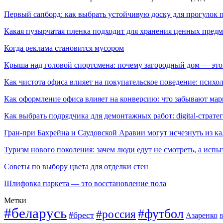
Первый сапборд: как выбрать устойчивую доску для прогулок 
Какая пузырчатая пленка подходит для хранения ценных предм
Когда реклама становится мусором
Крыша над головой спортсмена: почему загородный дом — это
Как чистота офиса влияет на покупательское поведение: псих
Как оформление офиса влияет на конверсию: что забывают мар
Как выбрать подрядчика для демонтажных работ: digital-страте
Гран-при Бахрейна и Саудовской Аравии могут исчезнуть из к
Туризм нового поколения: зачем люди едут не смотреть, а испы
Советы по выбору цвета для отделки стен
Шлифовка паркета — это восстановление пола
Метки
#беларусь
#футбол
#россия
#брест
Азаренко
В