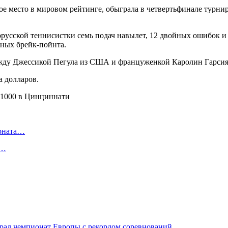
ое место в мировом рейтинге, обыграла в четвертьфинале турн
белорусской теннисистки семь подач навылет, 12 двойных ошибок 
нных брейк-пойнта.
ежду Джессикой Пегула из США и француженкой Каролин Гарсия
а долларов.
ионата…
в…
грал чемпионат Европы с рекордом соревнований