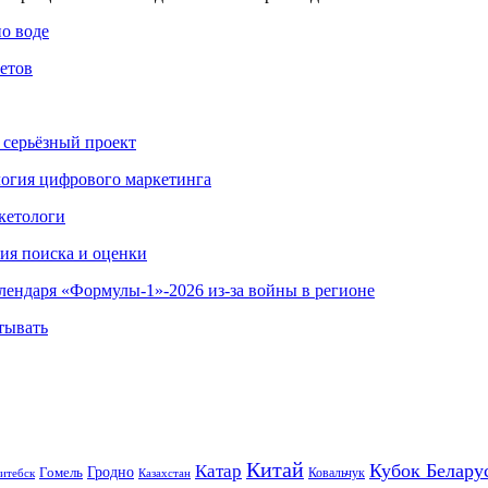
по воде
етов
 серьёзный проект
ология цифрового маркетинга
кетологи
гия поиска и оценки
алендаря «Формулы-1»-2026 из-за войны в регионе
тывать
Китай
Кубок Белару
Катар
Гомель
Гродно
Казахстан
Ковальчук
итебск