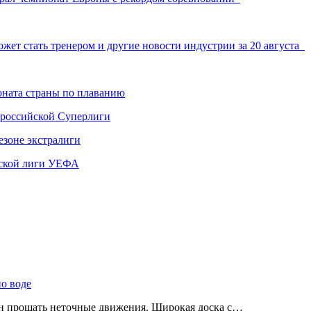
жет стать тренером и другие новости индустрии за 20 августа
ната страны по плаванию
 российской Суперлиги
езоне экстралиги
ской лиги УЕФА
по воде
ен прощать неточные движения. Широкая доска с…