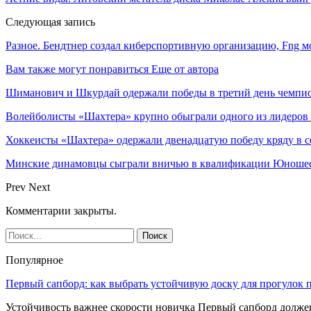
Следующая запись
Разное. Бендтнер создал киберспортивную организацию, Fng мо
Вам также могут понравиться
Еще от автора
Шиманович и Шкурдай одержали победы в третий день чемпио
Волейболисты «Шахтера» крупно обыграли одного из лидеров
Хоккеисты «Шахтера» одержали двенадцатую победу кряду в с
Минские динамовцы сыграли вничью в квалификации Юноше
Prev
Next
Комментарии закрыты.
Популярное
Первый сапборд: как выбрать устойчивую доску для прогулок 
Устойчивость важнее скорости новичка Первый сапборд долж