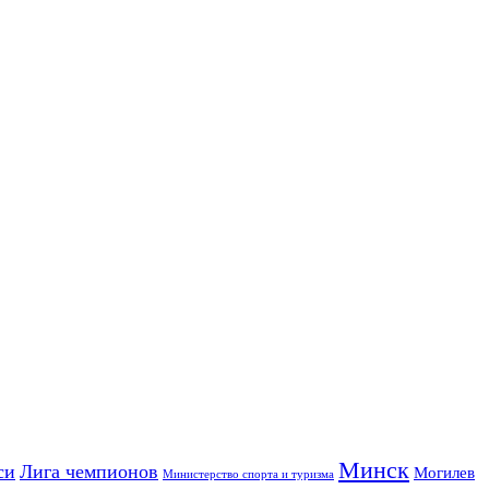
Минск
си
Лига чемпионов
Могилев
Министерство спорта и туризма