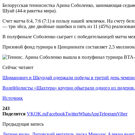
Белорусская теннисистка Арина Соболенко, занимающая седьм
Шуай (44-я ракетка мира).
Счет матча 6:4, 7:6 (7:1) в пользу нашей землячки. На счету 
— три эйса, две двойные ошибки и пять из 11 (45%) реализова
В полуфинале Соболенко сыграет с победительницей матча м
Призовой фонд турнира в Цинциннати составляет 2,5 миллион
Сейчас читают
Шиманович и Шкурдай одержали победы в третий день чемп
Волейболисты «Шахтера» крупно обыграли одного из лидеро
Источник
243
Поделится
VK
OK.ru
Facebook
Twitter
WhatsApp
Telegram
Viber
Предыдущая запись
Летние виды. Литовский метатель диска Миколас Алекна выи