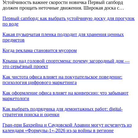
Устойчивость важнее скорости новичка Первый сапборд
должен прощать неточные движения. Широкая доска с…
Первый сапборд: как выбрать устойчивую доску для прогулок
по воде
Какая пузырчатая пленка подходит для хранения ценных
предметов
Когда реклама становится мусором
Крыша над головой спортсмена: почему загородный дом —
это серьёзный проект
Как чистота офиса влияет на покупательское поведение:
психология цифрового маркетинга
Как оформление офиса влияет на конверсию: что забывают
маркетологи
Как выбрать подрядчика для демонтажных работ: digital-
стратегия поиска и оценки
Гран-при Бахрейна и Саудовской Аравии могут исчезнуть из
календаря «Формулы-1»-2026 из-за войны в регионе