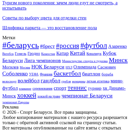
Туризм нового поколения: зачем люди едут не смотреть, а
испытывать
Советы по выбору цвета для отделки стен
Шлифовка паркета — это восстановление пола
Метки
#беларусь
#футбол
#россия
#брест
Азаренко
Китай
Кубок
Катар
Гомель
Гродно
Казахстан
Ковальчук
Витебск
Минск
Беларуси
Лига чемпионов
Министерство спорта и туризма
НОК Беларуси
Олимпиада
Могилев
Саснович
Москва
НХЛ
баскетбол
Соболенко
биатлон
борьба
УЕФА
Франция
гандбол
волейбол
мини-
легкая атлетика
гребля
женщины
велоспорт
теннис
спорт
футбол
хк Динамо-
турнир
соревнования
плавание
хоккей
чемпионат Беларуси
Минск
хоккей на траве
чемпионат Европы
Реклама
© 2026 - Спорт Беларуси. Все права защищены.
Любое копирование материалов с нашего ресурса разрешается
только с обратной активной ссылкой на страницу статьи.
Все материалы опубликованные на сайте взяты с открытых