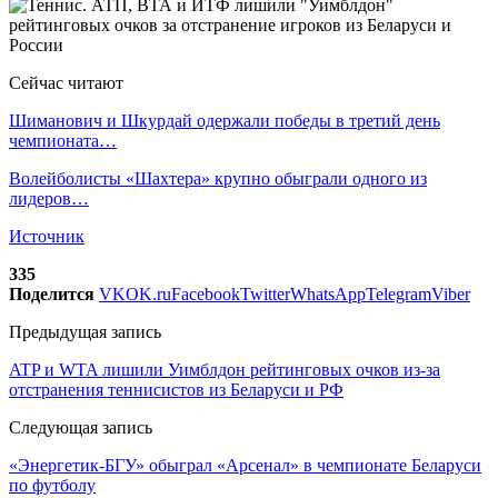
Сейчас читают
Шиманович и Шкурдай одержали победы в третий день
чемпионата…
Волейболисты «Шахтера» крупно обыграли одного из
лидеров…
Источник
335
Поделится
VK
OK.ru
Facebook
Twitter
WhatsApp
Telegram
Viber
Предыдущая запись
ATP и WTA лишили Уимблдон рейтинговых очков из-за
отстранения теннисистов из Беларуси и РФ
Следующая запись
«Энергетик-БГУ» обыграл «Арсенал» в чемпионате Беларуси
по футболу