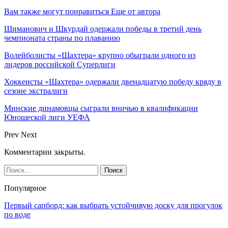
Вам также могут понравиться
Еще от автора
Шиманович и Шкурдай одержали победы в третий день
чемпионата страны по плаванию
Волейболисты «Шахтера» крупно обыграли одного из
лидеров российской Суперлиги
Хоккеисты «Шахтера» одержали двенадцатую победу кряду в
сезоне экстралиги
Минские динамовцы сыграли вничью в квалификации
Юношеской лиги УЕФА
Prev
Next
Комментарии закрыты.
Популярное
Первый сапборд: как выбрать устойчивую доску для прогулок
по воде