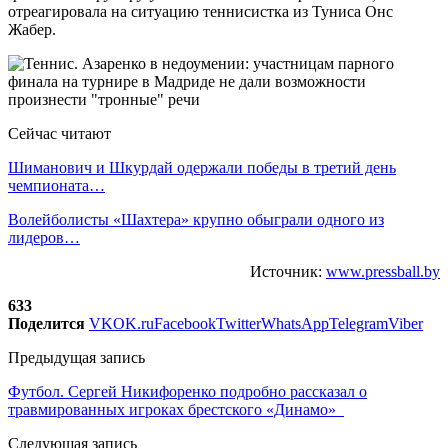
отреагировала на ситуацию теннисистка из Туниса Онс
Жабер.
Сейчас читают
Шиманович и Шкурдай одержали победы в третий день
чемпионата…
Волейболисты «Шахтера» крупно обыграли одного из
лидеров…
Источник:
www.pressball.by
633
Поделится
VK
OK.ru
Facebook
Twitter
WhatsApp
Telegram
Viber
Предыдущая запись
Футбол. Сергей Никифоренко подробно рассказал о
травмированных игроках брестского «Динамо»
Следующая запись