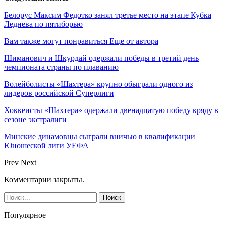
Белорус Максим Федотко занял третье место на этапе Кубка
Леднева по пятиборью
Вам также могут понравиться
Еще от автора
Шиманович и Шкурдай одержали победы в третий день
чемпионата страны по плаванию
Волейболисты «Шахтера» крупно обыграли одного из
лидеров российской Суперлиги
Хоккеисты «Шахтера» одержали двенадцатую победу кряду в
сезоне экстралиги
Минские динамовцы сыграли вничью в квалификации
Юношеской лиги УЕФА
Prev
Next
Комментарии закрыты.
Популярное