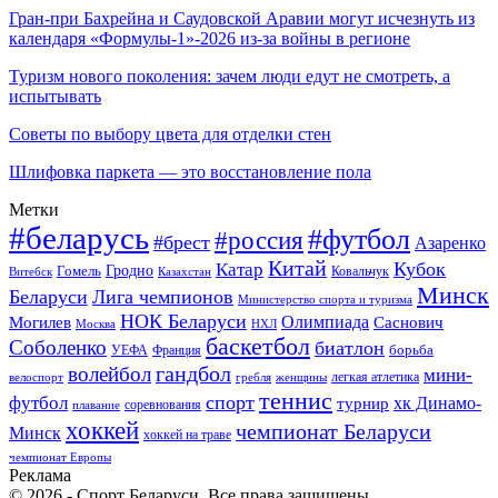
Гран-при Бахрейна и Саудовской Аравии могут исчезнуть из
календаря «Формулы-1»-2026 из-за войны в регионе
Туризм нового поколения: зачем люди едут не смотреть, а
испытывать
Советы по выбору цвета для отделки стен
Шлифовка паркета — это восстановление пола
Метки
#беларусь
#футбол
#россия
#брест
Азаренко
Китай
Кубок
Катар
Гомель
Гродно
Казахстан
Ковальчук
Витебск
Минск
Беларуси
Лига чемпионов
Министерство спорта и туризма
НОК Беларуси
Олимпиада
Могилев
Саснович
Москва
НХЛ
баскетбол
Соболенко
биатлон
борьба
УЕФА
Франция
гандбол
волейбол
мини-
легкая атлетика
гребля
женщины
велоспорт
теннис
спорт
футбол
хк Динамо-
турнир
соревнования
плавание
хоккей
чемпионат Беларуси
Минск
хоккей на траве
чемпионат Европы
Реклама
© 2026 - Спорт Беларуси. Все права защищены.