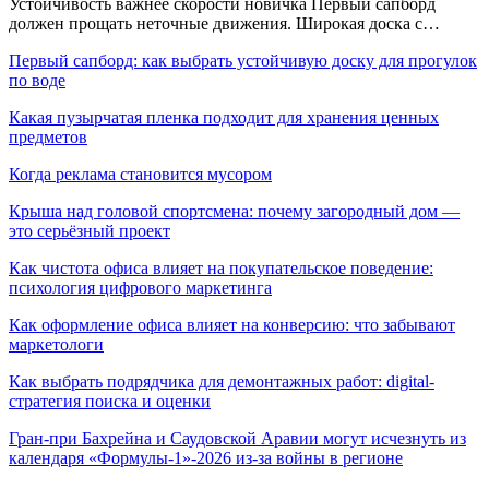
Устойчивость важнее скорости новичка Первый сапборд
должен прощать неточные движения. Широкая доска с…
Первый сапборд: как выбрать устойчивую доску для прогулок
по воде
Какая пузырчатая пленка подходит для хранения ценных
предметов
Когда реклама становится мусором
Крыша над головой спортсмена: почему загородный дом —
это серьёзный проект
Как чистота офиса влияет на покупательское поведение:
психология цифрового маркетинга
Как оформление офиса влияет на конверсию: что забывают
маркетологи
Как выбрать подрядчика для демонтажных работ: digital-
стратегия поиска и оценки
Гран-при Бахрейна и Саудовской Аравии могут исчезнуть из
календаря «Формулы-1»-2026 из-за войны в регионе