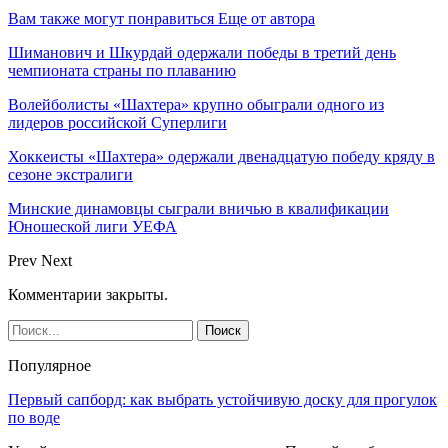
Вам также могут понравиться
Еще от автора
Шиманович и Шкурдай одержали победы в третий день
чемпионата страны по плаванию
Волейболисты «Шахтера» крупно обыграли одного из
лидеров российской Суперлиги
Хоккеисты «Шахтера» одержали двенадцатую победу кряду в
сезоне экстралиги
Минские динамовцы сыграли вничью в квалификации
Юношеской лиги УЕФА
Prev
Next
Комментарии закрыты.
Популярное
Первый сапборд: как выбрать устойчивую доску для прогулок
по воде