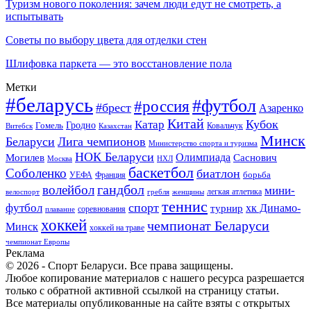
Туризм нового поколения: зачем люди едут не смотреть, а
испытывать
Советы по выбору цвета для отделки стен
Шлифовка паркета — это восстановление пола
Метки
#беларусь
#футбол
#россия
#брест
Азаренко
Китай
Кубок
Катар
Гомель
Гродно
Казахстан
Ковальчук
Витебск
Минск
Беларуси
Лига чемпионов
Министерство спорта и туризма
НОК Беларуси
Олимпиада
Могилев
Саснович
Москва
НХЛ
баскетбол
Соболенко
биатлон
борьба
УЕФА
Франция
гандбол
волейбол
мини-
легкая атлетика
гребля
женщины
велоспорт
теннис
спорт
футбол
хк Динамо-
турнир
соревнования
плавание
хоккей
чемпионат Беларуси
Минск
хоккей на траве
чемпионат Европы
Реклама
© 2026 - Спорт Беларуси. Все права защищены.
Любое копирование материалов с нашего ресурса разрешается
только с обратной активной ссылкой на страницу статьи.
Все материалы опубликованные на сайте взяты с открытых