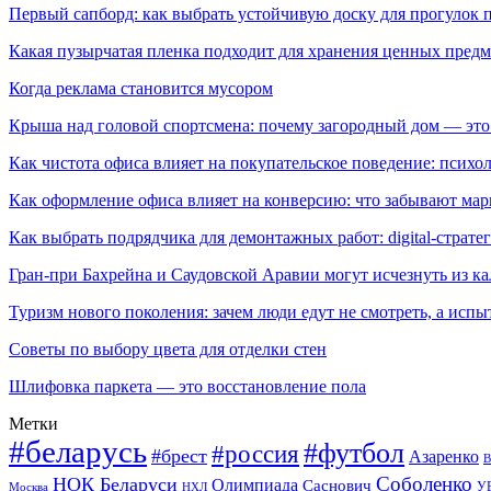
Первый сапборд: как выбрать устойчивую доску для прогулок 
Какая пузырчатая пленка подходит для хранения ценных предм
Когда реклама становится мусором
Крыша над головой спортсмена: почему загородный дом — это
Как чистота офиса влияет на покупательское поведение: псих
Как оформление офиса влияет на конверсию: что забывают мар
Как выбрать подрядчика для демонтажных работ: digital-страте
Гран-при Бахрейна и Саудовской Аравии могут исчезнуть из к
Туризм нового поколения: зачем люди едут не смотреть, а испы
Советы по выбору цвета для отделки стен
Шлифовка паркета — это восстановление пола
Метки
#беларусь
#футбол
#россия
#брест
Азаренко
В
Соболенко
НОК Беларуси
Олимпиада
Саснович
У
Москва
НХЛ