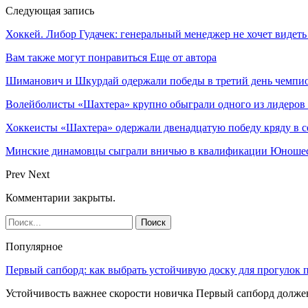
Следующая запись
Хоккей. Либор Гудачек: генеральный менеджер не хочет виде
Вам также могут понравиться
Еще от автора
Шиманович и Шкурдай одержали победы в третий день чемпио
Волейболисты «Шахтера» крупно обыграли одного из лидеров
Хоккеисты «Шахтера» одержали двенадцатую победу кряду в с
Минские динамовцы сыграли вничью в квалификации Юноше
Prev
Next
Комментарии закрыты.
Популярное
Первый сапборд: как выбрать устойчивую доску для прогулок 
Устойчивость важнее скорости новичка Первый сапборд долж