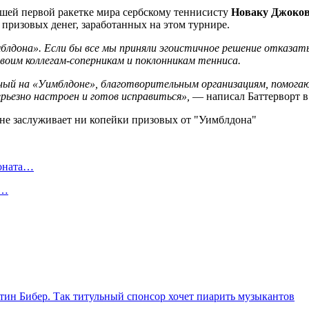
шей первой ракетке мира сербскому теннисисту
Новаку Джоко
 призовых денег, заработанных на этом турнире.
блдона». Если бы все мы приняли эгоистичное решение отказать
своим коллегам-соперникам и поклонникам тенниса.
ный на «Уимблдоне», благотворительным организациям, помога
ерьезно настроен и готов исправиться»,
— написал Баттерворт в
ионата…
в…
тин Бибер. Так титульный спонсор хочет пиарить музыкантов