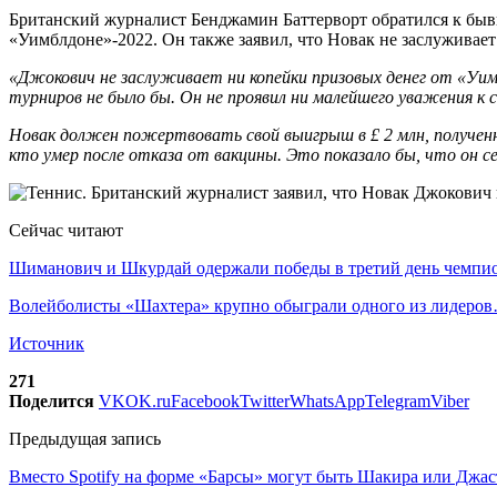
Британский журналист Бенджамин Баттерворт обратился к быв
«Уимблдоне»-2022. Он также заявил, что Новак не заслуживает
«Джокович не заслуживает ни копейки призовых денег от «Уим
турниров не было бы. Он не проявил ни малейшего уважения к 
Новак должен пожертвовать свой выигрыш в £ 2 млн, получен
кто умер после отказа от вакцины. Это показало бы, что он с
Сейчас читают
Шиманович и Шкурдай одержали победы в третий день чемп
Волейболисты «Шахтера» крупно обыграли одного из лидеро
Источник
271
Поделится
VK
OK.ru
Facebook
Twitter
WhatsApp
Telegram
Viber
Предыдущая запись
Вместо Spotify на форме «Барсы» могут быть Шакира или Джас