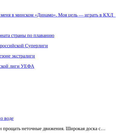
ть меня в минском «Динамо». Моя цель — играть в КХЛ
ната страны по плаванию
 российской Суперлиги
езоне экстралиги
ской лиги УЕФА
по воде
ен прощать неточные движения. Широкая доска с…