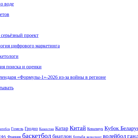
по воде
етов
 серьёзный проект
ология цифрового маркетинга
кетологи
гия поиска и оценки
алендаря «Формулы-1»-2026 из-за войны в регионе
тывать
Китай
Кубок Белару
Катар
Гомель
Гродно
Казахстан
Ковальчук
итебск
баскетбол
ган
волейбол
биатлон
борьба
ЕФА
Франция
велоспорт