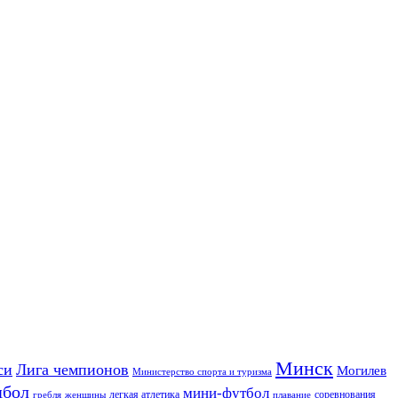
Минск
си
Лига чемпионов
Могилев
Министерство спорта и туризма
дбол
мини-футбол
легкая атлетика
соревнования
гребля
женщины
плавание