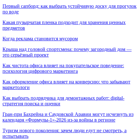
Первый сапборд: как выбрать устойчивую доску для прогулок
по воде
Какая пузырчатая пленка подходит для хранения ценных
предметов
Когда реклама становится мусором
Крыша над головой спортсмена: почему загородный дом —
это серьёзный проект
Как чистота офиса влияет на покупательское поведение:
психология цифрового маркетинга
Как оформление офиса влияет на конверсию: что забывают
маркетологи
Как выбрать подрядчика для демонтажных работ: digital-
стратегия поиска и оценки
Гран-при Бахрейна и Саудовской Аравии могут исчезнуть из
календаря «Формулы-1»-2026 из-за войны в регионе
Туризм нового поколения: зачем люди едут не смотреть, а
испытывать