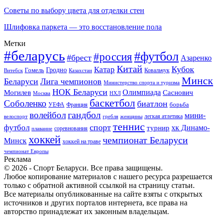
Советы по выбору цвета для отделки стен
Шлифовка паркета — это восстановление пола
Метки
#беларусь
#футбол
#россия
#брест
Азаренко
Китай
Кубок
Катар
Гомель
Гродно
Казахстан
Ковальчук
Витебск
Минск
Беларуси
Лига чемпионов
Министерство спорта и туризма
НОК Беларуси
Олимпиада
Могилев
Саснович
Москва
НХЛ
баскетбол
Соболенко
биатлон
борьба
УЕФА
Франция
гандбол
волейбол
мини-
легкая атлетика
гребля
женщины
велоспорт
теннис
спорт
футбол
хк Динамо-
турнир
соревнования
плавание
хоккей
чемпионат Беларуси
Минск
хоккей на траве
чемпионат Европы
Реклама
© 2026 - Спорт Беларуси. Все права защищены.
Любое копирование материалов с нашего ресурса разрешается
только с обратной активной ссылкой на страницу статьи.
Все материалы опубликованные на сайте взяты с открытых
источников и других порталов интернета, все права на
авторство принадлежат их законным владельцам.