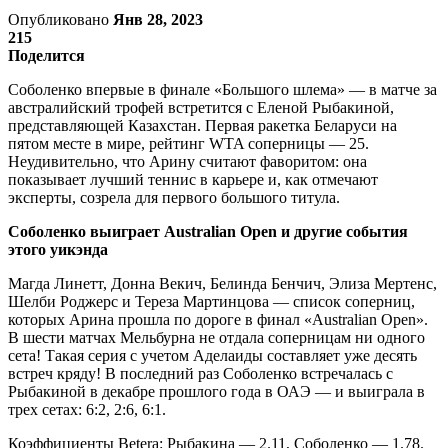
Опубликовано
Янв 28, 2023
215
Поделится
Соболенко впервые в финале «Большого шлема» — в матче за
австралийский трофей встретится с Еленой Рыбакиной,
представляющей Казахстан. Первая ракетка Беларуси на
пятом месте в мире, рейтинг WTA соперницы — 25.
Неудивительно, что Арину считают фаворитом: она
показывает лучший теннис в карьере и, как отмечают
эксперты, созрела для первого большого титула.
Соболенко выиграет Australian Open и другие события
этого уикэнда
Магда Линетт, Донна Векич, Белинда Бенчич, Элиза Мертенс,
Шелби Роджерс и Тереза Мартинцова — список соперниц,
которых Арина прошла по дороге в финал «Australian Open».
В шести матчах Мельбурна не отдала соперницам ни одного
сета! Такая серия с учетом Аделаиды составляет уже десять
встреч кряду! В последний раз Соболенко встречалась с
Рыбакиной в декабре прошлого года в ОАЭ — и выиграла в
трех сетах: 6:2, 2:6, 6:1.
Коэффициенты Betera: Рыбакина — 2.11, Соболенко — 1.78.