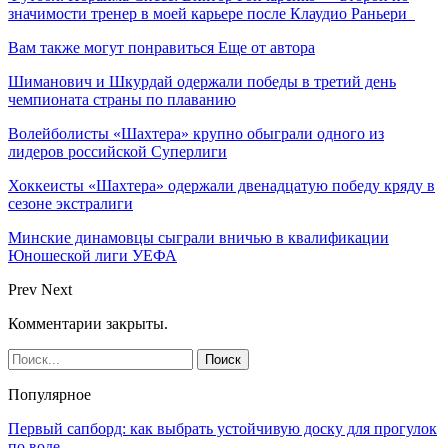
значимости тренер в моей карьере после Клаудио Раньери
Вам также могут понравиться
Еще от автора
Шиманович и Шкурдай одержали победы в третий день
чемпионата страны по плаванию
Волейболисты «Шахтера» крупно обыграли одного из
лидеров российской Суперлиги
Хоккеисты «Шахтера» одержали двенадцатую победу кряду в
сезоне экстралиги
Минские динамовцы сыграли вничью в квалификации
Юношеской лиги УЕФА
Prev
Next
Комментарии закрыты.
Популярное
Первый сапборд: как выбрать устойчивую доску для прогулок
по воде