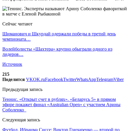
Сейчас читают
Шиманович и Шкурдай одержали победы в третий день
чемпионата…
Волейболисты «Шахтера» крупно обыграли одного из
лидеров…
Источник
215
Поделится
VK
OK.ru
Facebook
Twitter
WhatsApp
Telegram
Viber
Предыдущая запись
Теннис. «Открыт счет в рублях». «Беларусь 5» в прямом
эфире покажет финал «Australian Open» с участием Арины
Соболенко
Следующая запись
Футбол. Ибраима Сиссе: Виктор Гончаренко — второй по