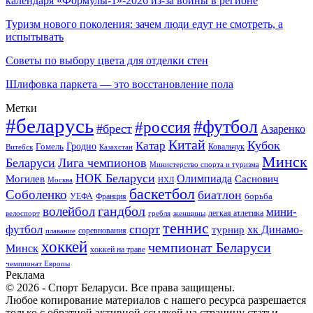
календаря «Формулы-1»-2026 из-за войны в регионе
Туризм нового поколения: зачем люди едут не смотреть, а
испытывать
Советы по выбору цвета для отделки стен
Шлифовка паркета — это восстановление пола
Метки
#беларусь
#футбол
#россия
#брест
Азаренко
Китай
Кубок
Катар
Гомель
Гродно
Казахстан
Ковальчук
Витебск
Минск
Беларуси
Лига чемпионов
Министерство спорта и туризма
НОК Беларуси
Олимпиада
Могилев
Саснович
Москва
НХЛ
баскетбол
Соболенко
биатлон
борьба
УЕФА
Франция
гандбол
волейбол
мини-
легкая атлетика
гребля
женщины
велоспорт
теннис
спорт
футбол
хк Динамо-
турнир
соревнования
плавание
хоккей
чемпионат Беларуси
Минск
хоккей на траве
чемпионат Европы
Реклама
© 2026 - Спорт Беларуси. Все права защищены.
Любое копирование материалов с нашего ресурса разрешается
только с обратной активной ссылкой на страницу статьи.