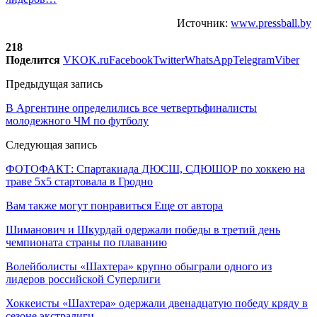
Источник:
www.pressball.by
218
Поделится
VK
OK.ru
Facebook
Twitter
WhatsApp
Telegram
Viber
Предыдущая запись
В Аргентине определились все четвертьфиналисты
молодежного ЧМ по футболу
Следующая запись
ФОТОФАКТ: Спартакиада ДЮСШ, СДЮШОР по хоккею на
траве 5х5 стартовала в Гродно
Вам также могут понравиться
Еще от автора
Шиманович и Шкурдай одержали победы в третий день
чемпионата страны по плаванию
Волейболисты «Шахтера» крупно обыграли одного из
лидеров российской Суперлиги
Хоккеисты «Шахтера» одержали двенадцатую победу кряду в
сезоне экстралиги