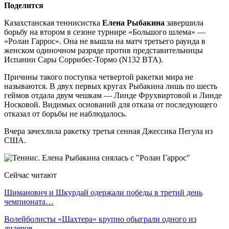
Поделится
Казахстанская теннисистка
Елена Рыбакина
завершила
борьбу на втором в сезоне турнире «Большого шлема» —
«Ролан Гаррос». Она не вышла на матч третьего раунда в
женском одиночном разряде против представительницы
Испании Сары Соррибес-Тормо (N132 ВТА).
Причины такого поступка четвертой ракетки мира не
называются. В двух первых кругах Рыбакина лишь по шесть
геймов отдала двум чешкам — Линде Фрухвиртовой и Линде
Носковой. Видимых оснований для отказа от последующего
отказал от борьбы не наблюдалось.
Вчера зачехлила ракетку третья сенная Джессика Пегула из
США.
Сейчас читают
Шиманович и Шкурдай одержали победы в третий день
чемпионата…
Волейболисты «Шахтера» крупно обыграли одного из
лидеров…