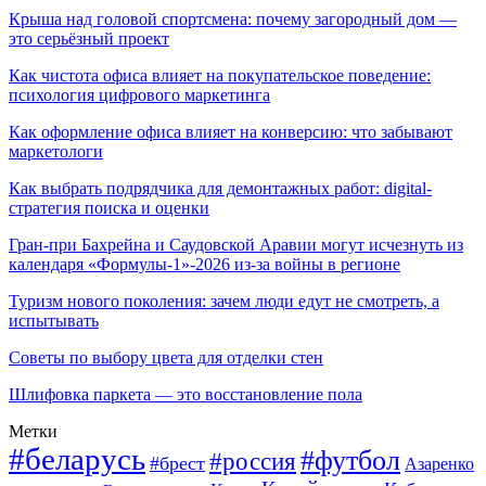
Крыша над головой спортсмена: почему загородный дом —
это серьёзный проект
Как чистота офиса влияет на покупательское поведение:
психология цифрового маркетинга
Как оформление офиса влияет на конверсию: что забывают
маркетологи
Как выбрать подрядчика для демонтажных работ: digital-
стратегия поиска и оценки
Гран-при Бахрейна и Саудовской Аравии могут исчезнуть из
календаря «Формулы-1»-2026 из-за войны в регионе
Туризм нового поколения: зачем люди едут не смотреть, а
испытывать
Советы по выбору цвета для отделки стен
Шлифовка паркета — это восстановление пола
Метки
#беларусь
#футбол
#россия
#брест
Азаренко