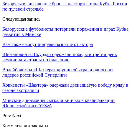
Белорусы выиграли две бронзы на старте этапа Кубка России
по пулевой стрельбе
Следующая запись
Белорусские футболисты потерпели поражения в играх Кубка
развития в Минске
Вам также могут понравиться
Еще от автора
Шиманович и Шкурдай одержали победы в третий день
чемпионата страны по плаванию
Волейболисты «Шахтера» крупно обыграли одного из
лидеров российской Суперлиги
Хоккеисты «Шахтера» одержали двенадцатую победу кряду в
сезоне экстралиги
Минские динамовцы сыграли вничью в квалификации
Юношеской лиги УЕФА
Prev
Next
Комментарии закрыты.