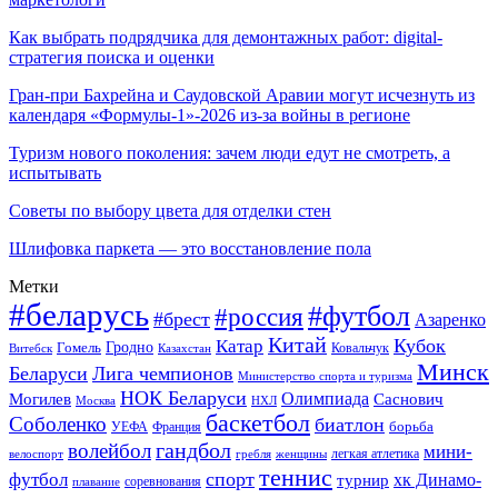
Как выбрать подрядчика для демонтажных работ: digital-
стратегия поиска и оценки
Гран-при Бахрейна и Саудовской Аравии могут исчезнуть из
календаря «Формулы-1»-2026 из-за войны в регионе
Туризм нового поколения: зачем люди едут не смотреть, а
испытывать
Советы по выбору цвета для отделки стен
Шлифовка паркета — это восстановление пола
Метки
#беларусь
#футбол
#россия
#брест
Азаренко
Китай
Кубок
Катар
Гомель
Гродно
Казахстан
Ковальчук
Витебск
Минск
Беларуси
Лига чемпионов
Министерство спорта и туризма
НОК Беларуси
Олимпиада
Могилев
Саснович
Москва
НХЛ
баскетбол
Соболенко
биатлон
борьба
УЕФА
Франция
гандбол
волейбол
мини-
легкая атлетика
гребля
женщины
велоспорт
теннис
спорт
футбол
хк Динамо-
турнир
соревнования
плавание