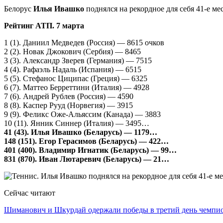
Белорус
Илья Ивашко
поднялся на рекордное для себя 41-е ме
Рейтинг АТП. 7 марта
1 (1). Даниил Медведев (Россия) — 8615 очков
2 (2). Новак Джокович (Сербия) — 8465
3 (3). Александр Зверев (Германия) — 7515
4 (4). Рафаэль Надаль (Испания) — 6515
5 (5). Стефанос Циципас (Греция) — 6325
6 (7). Маттео Берреттини (Италия) — 4928
7 (6). Андрей Рублев (Россия) — 4590
8 (8). Каспер Рууд (Норвегия) — 3915
9 (9). Феликс Оже-Альяссим (Канада) — 3883
10 (11). Янник Синнер (Италия) — 3495…
41 (43). Илья Ивашко (Беларусь) — 1179…
148 (151). Егор Герасимов (Беларусь) — 422…
401 (400). Владимир Игнатик (Беларусь) — 99…
831 (870). Иван Лютаревич (Беларусь) — 21…
Сейчас читают
Шиманович и Шкурдай одержали победы в третий день чемп