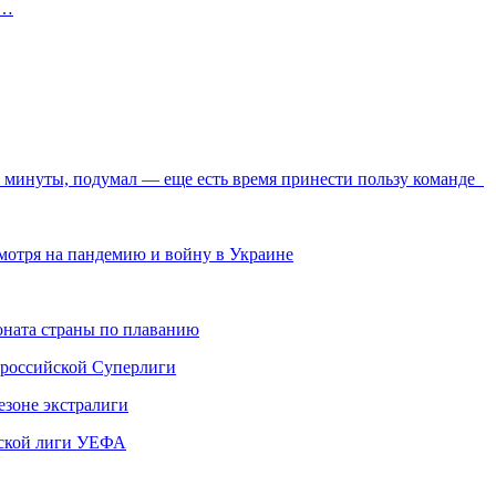
в…
е минуты, подумал — еще есть время принести пользу команде
мотря на пандемию и войну в Украине
ната страны по плаванию
 российской Суперлиги
езоне экстралиги
ской лиги УЕФА