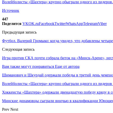
Волейболисты «Шахтера» крупно обыграли одного из лидеро
Источник
447
Поделится
VK
OK.ru
Facebook
Twitter
WhatsApp
Telegram
Viber
Предыдущая запись
Футбол. Валерий Громыко: когда увидел, что добавлены четыр
Следующая запись
Игра против СКА почти собрала биток на «Минск-Арене», нес
Вам также могут понравиться
Еще от автора
Шиманович и Шкурдай одержали победы в третий день чемпио
Волейболисты «Шахтера» крупно обыграли одного из лидеров
Хоккеисты «Шахтера» одержали двенадцатую победу кряду в с
Минские динамовцы сыграли вничью в квалификации Юноше
Prev
Next