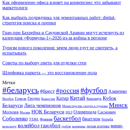
Как оформление офиса влияет на конверсию: что забывают
маркетологи
Как выбрать подрядчика для демонтажных работ: digital-
стратегия поиска и оценки
Гран-при Бахрейна и Саудовской Аравии могут исчезнуть из
календаря «Формулы-1»-2026 из-за войны в регионе
Туризм нового поколения: зачем люди едут не смотреть, а
испытывать
Советы по выбору цвета для отделки стен
Шлифовка паркета — это восстановление пола
Метки
#беларусь
#футбол
#россия
#брест
Азаренко
Китай
Кубок
Катар
Гомель
Гродно
Казахстан
Ковальчук
Витебск
Минск
Беларуси
Лига чемпионов
Министерство спорта и туризма
НОК Беларуси
Олимпиада
Могилев
Саснович
Москва
НХЛ
баскетбол
Соболенко
биатлон
борьба
УЕФА
Франция
гандбол
волейбол
мини-
легкая атлетика
гребля
женщины
велоспорт