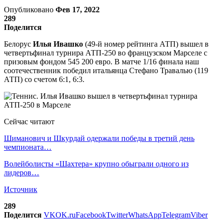
Опубликовано
Фев 17, 2022
289
Поделится
Белорус
Илья Ивашко
(49-й номер рейтинга АТП) вышел в
четвертьфинал турнира АТП-250 во французском Марселе с
призовым фондом 545 200 евро. В матче 1/16 финала наш
соотечественник победил итальянца Стефано Травалью (119
АТП) со счетом 6:1, 6:3.
Сейчас читают
Шиманович и Шкурдай одержали победы в третий день
чемпионата…
Волейболисты «Шахтера» крупно обыграли одного из
лидеров…
Источник
289
Поделится
VK
OK.ru
Facebook
Twitter
WhatsApp
Telegram
Viber