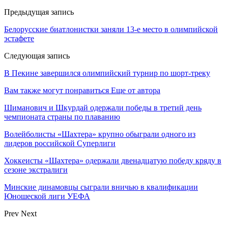
Предыдущая запись
Белорусские биатлонистки заняли 13-е место в олимпийской
эстафете
Следующая запись
В Пекине завершился олимпийский турнир по шорт-треку
Вам также могут понравиться
Еще от автора
Шиманович и Шкурдай одержали победы в третий день
чемпионата страны по плаванию
Волейболисты «Шахтера» крупно обыграли одного из
лидеров российской Суперлиги
Хоккеисты «Шахтера» одержали двенадцатую победу кряду в
сезоне экстралиги
Минские динамовцы сыграли вничью в квалификации
Юношеской лиги УЕФА
Prev
Next