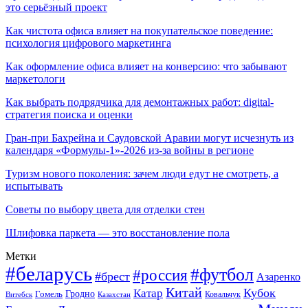
это серьёзный проект
Как чистота офиса влияет на покупательское поведение:
психология цифрового маркетинга
Как оформление офиса влияет на конверсию: что забывают
маркетологи
Как выбрать подрядчика для демонтажных работ: digital-
стратегия поиска и оценки
Гран-при Бахрейна и Саудовской Аравии могут исчезнуть из
календаря «Формулы-1»-2026 из-за войны в регионе
Туризм нового поколения: зачем люди едут не смотреть, а
испытывать
Советы по выбору цвета для отделки стен
Шлифовка паркета — это восстановление пола
Метки
#беларусь
#футбол
#россия
#брест
Азаренко
Китай
Кубок
Катар
Гомель
Гродно
Казахстан
Ковальчук
Витебск