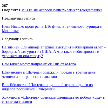
267
Поделится
VK
OK.ru
Facebook
Twitter
WhatsApp
Telegram
Viber
Предыдущая запись
Илья Ивашко проиграл в 1/16 финала теннисного турнира в
Монпелье
Следующая запись
На зимней Олимпиаде впервые выступит небинарный атлет –
бородатый фигурист из США. А что такое небинарность и
угрожает ли она спорту?
Вам также могут понравиться
Еще от автора
Шиманович и Шкурдай одержали победы в третий день
чемпионата страны по плаванию
Волейболисты «Шахтера» крупно обыграли одного из
лидеров российской Суперлиги
Хоккеисты «Шахтера» одержали двенадцатую победу кряду в
сезоне экстралиги