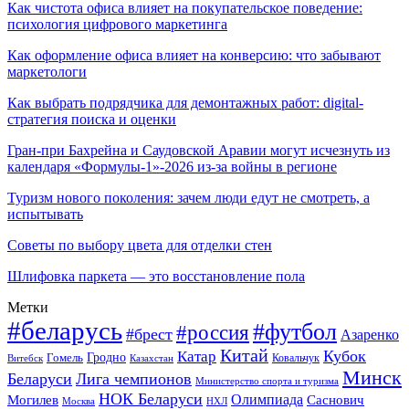
Как чистота офиса влияет на покупательское поведение:
психология цифрового маркетинга
Как оформление офиса влияет на конверсию: что забывают
маркетологи
Как выбрать подрядчика для демонтажных работ: digital-
стратегия поиска и оценки
Гран-при Бахрейна и Саудовской Аравии могут исчезнуть из
календаря «Формулы-1»-2026 из-за войны в регионе
Туризм нового поколения: зачем люди едут не смотреть, а
испытывать
Советы по выбору цвета для отделки стен
Шлифовка паркета — это восстановление пола
Метки
#беларусь
#футбол
#россия
#брест
Азаренко
Китай
Кубок
Катар
Гомель
Гродно
Казахстан
Ковальчук
Витебск
Минск
Беларуси
Лига чемпионов
Министерство спорта и туризма
НОК Беларуси
Олимпиада
Могилев
Саснович
Москва
НХЛ