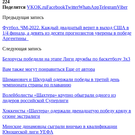
224
Поделится
VK
OK.ru
Facebook
Twitter
WhatsApp
Telegram
Viber
Предыдущая запись
Футбол. ЧМ-2022. Каждый двадцатый верит в выход США в
1/4 финала, а девять из десяти прогнозистов уверены в победе
Аргентины
Следующая запись
Белорусы победили на этапе Лиги дружбы по баскетболу 3х3
Вам также могут понравиться
Еще от автора
Шиманович и Шкурдай одержали победы в третий день
чемпионата страны по плаванию
Волейболисты «Шахтера» крупно обыграли одного из
лидеров российской Суперлиги
Хоккеисты «Шахтера» одержали двенадцатую победу кряду в
сезоне экстралиги
Минские динамовцы сыграли вничью в квалификации
Юношеской лиги УЕФА