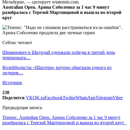
Мельбурне, — цитирует wtatennis.com.
Australian Open. Арина Соболенко за 1 час 9 минут
разобралась с Терезой Мартинцовой и вышла во второй
круг
Сейчас читают
Шиманович и Шкурдай одержали победы в третий день
чемпионата…
Волейболисты «Шахтера» крупно обыграли одного из
лидеров…
Источник
238
Поделится
VK
OK.ru
Facebook
Twitter
WhatsApp
Telegram
Viber
Предыдущая запись
Теннис. Australian Open. Арина Соболенко за 1 час 9 минут
разобралась с Терезой Мартинцовой и вышла во второй круг