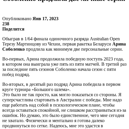
Опубликовано
Янв 17, 2023
238
Поделится
Обыграв в 1/64 финала одиночного разряда Australian Open
Терезу Мартинцову из Чехии, первая ракетка Беларуси
Арина
Соболенко
продлила как минимум две персональные серии.
Во-первых, Арина продолжила победную поступь 2023 года,
в котором она выиграла уже пять из пяти матчей. В третий раз
за последние пять сезонов Соболенко начала сезон с пяти
побед подряд.
Во-вторых, в десятый раз подряд Арина победила в первом
круге турнира «Большого шлема».
Это было не так просто, как могло показаться со стороны. Я
суперсчастлива стартовать в Австралии с победы. Мне надо
еще работать над собой в психологическом плане, чтобы
всегда оставаться спокойной, не слишком расстраиваться из-за
ошибок. Но думаю, это было единственное, чего мне сегодня
не хватало. Физически и ментально я готова далеко
продвинуться по сетке. Надеюсь, мне это удастся в