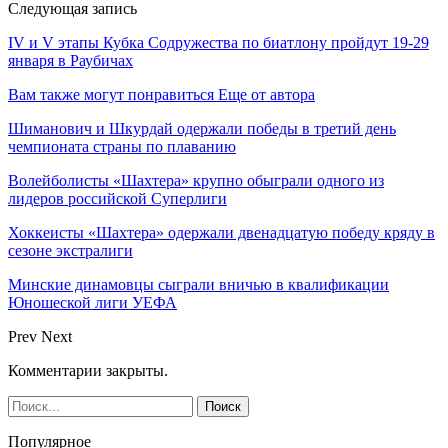
Следующая запись
IV и V этапы Кубка Содружества по биатлону пройдут 19-29
января в Раубичах
Вам также могут понравиться
Еще от автора
Шиманович и Шкурдай одержали победы в третий день
чемпионата страны по плаванию
Волейболисты «Шахтера» крупно обыграли одного из
лидеров российской Суперлиги
Хоккеисты «Шахтера» одержали двенадцатую победу кряду в
сезоне экстралиги
Минские динамовцы сыграли вничью в квалификации
Юношеской лиги УЕФА
Prev
Next
Комментарии закрыты.
Популярное