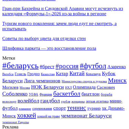
Гран-при Бахрейна и Саудовской Аравии могут исчезнуть из
календаря «Формулы-1»-2026 из-за войны в регионе
Туризм нового поколения: зачем люди едут не смотреть, а
испытывать
Советы по выбору цвета для отделки стен
Шлифовка паркета — это восстановление пола
Метки
#беларусь
#футбол
#россия
#брест
Азаренко
Китай
Кубок
Катар
Гомель
Гродно
Казахстан
Ковальчук
Витебск
Минск
Беларуси
Лига чемпионов
Министерство спорта и туризма
НОК Беларуси
Олимпиада
Могилев
Саснович
Москва
НХЛ
баскетбол
Соболенко
биатлон
борьба
УЕФА
Франция
гандбол
волейбол
мини-
легкая атлетика
гребля
женщины
велоспорт
теннис
спорт
футбол
хк Динамо-
турнир
соревнования
плавание
хоккей
чемпионат Беларуси
Минск
хоккей на траве
чемпионат Европы
Реклама