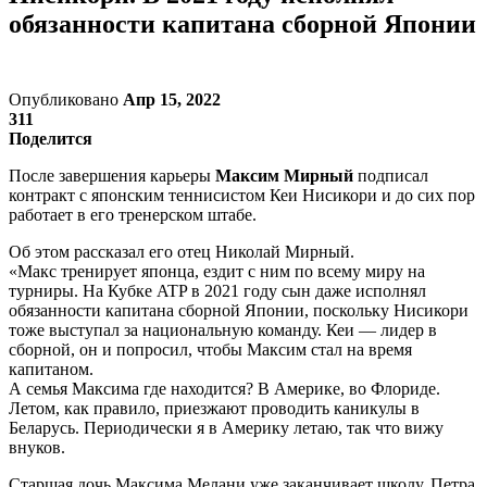
обязанности капитана сборной Японии
Опубликовано
Апр 15, 2022
311
Поделится
После завершения карьеры
Максим Мирный
подписал
контракт с японским теннисистом Кеи Нисикори и до сих пор
работает в его тренерском штабе.
Об этом рассказал его отец Николай Мирный.
«Макс тренирует японца, ездит с ним по всему миру на
турниры. На Кубке ATP в 2021 году сын даже исполнял
обязанности капитана сборной Японии, поскольку Нисикори
тоже выступал за национальную команду. Кеи — лидер в
сборной, он и попросил, чтобы Максим стал на время
капитаном.
А семья Максима где находится? В Америке, во Флориде.
Летом, как правило, приезжают проводить каникулы в
Беларусь. Периодически я в Америку летаю, так что вижу
внуков.
Старшая дочь Максима Мелани уже заканчивает школу, Петра