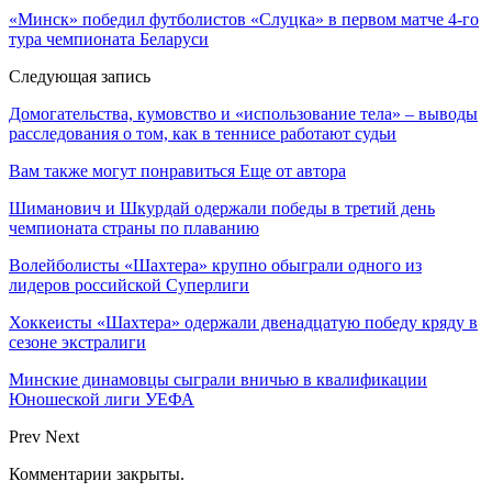
«Минск» победил футболистов «Слуцка» в первом матче 4-го
тура чемпионата Беларуси
Следующая запись
Домогательства, кумовство и «использование тела» – выводы
расследования о том, как в теннисе работают судьи
Вам также могут понравиться
Еще от автора
Шиманович и Шкурдай одержали победы в третий день
чемпионата страны по плаванию
Волейболисты «Шахтера» крупно обыграли одного из
лидеров российской Суперлиги
Хоккеисты «Шахтера» одержали двенадцатую победу кряду в
сезоне экстралиги
Минские динамовцы сыграли вничью в квалификации
Юношеской лиги УЕФА
Prev
Next
Комментарии закрыты.