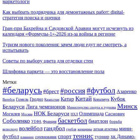
маркетологи
Как выбрать подрядчика для демонтажных работ: digital-
стратегия поиска и оценки
Гран-при Бахрейна и Саудовской Аравии могут исчезнуть из
календаря «Формулы-1»-2026 из-за войны в регионе
Туризм нового поколения: зачем люди едут не смотреть, а
испытывать
Советы по выбору цвета для отделки стен
Шлифовка паркета — это восстановление пола
Метки
#беларусь
#футбол
#россия
#брест
Азаренко
Китай
Кубок
Катар
Гомель
Гродно
Казахстан
Ковальчук
Витебск
Минск
Беларуси
Лига чемпионов
Министерство спорта и туризма
НОК Беларуси
Олимпиада
Могилев
Саснович
Москва
НХЛ
баскетбол
Соболенко
биатлон
борьба
УЕФА
Франция
гандбол
волейбол
мини-
легкая атлетика
гребля
женщины
велоспорт
теннис
спорт
футбол
хк Динамо-
турнир
соревнования
плавание