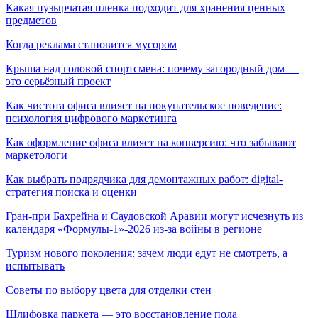
Какая пузырчатая пленка подходит для хранения ценных
предметов
Когда реклама становится мусором
Крыша над головой спортсмена: почему загородный дом —
это серьёзный проект
Как чистота офиса влияет на покупательское поведение:
психология цифрового маркетинга
Как оформление офиса влияет на конверсию: что забывают
маркетологи
Как выбрать подрядчика для демонтажных работ: digital-
стратегия поиска и оценки
Гран-при Бахрейна и Саудовской Аравии могут исчезнуть из
календаря «Формулы-1»-2026 из-за войны в регионе
Туризм нового поколения: зачем люди едут не смотреть, а
испытывать
Советы по выбору цвета для отделки стен
Шлифовка паркета — это восстановление пола