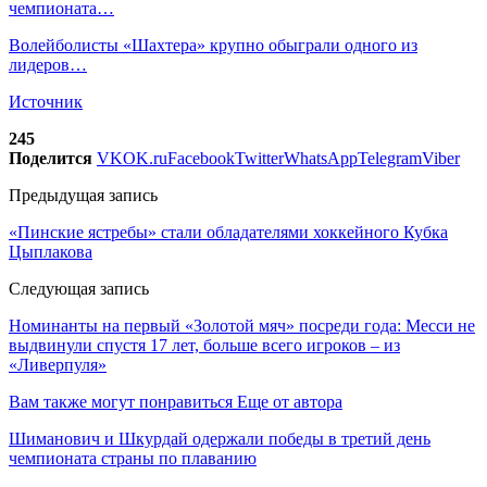
чемпионата…
Волейболисты «Шахтера» крупно обыграли одного из
лидеров…
Источник
245
Поделится
VK
OK.ru
Facebook
Twitter
WhatsApp
Telegram
Viber
Предыдущая запись
«Пинские ястребы» стали обладателями хоккейного Кубка
Цыплакова
Следующая запись
Номинанты на первый «Золотой мяч» посреди года: Месси не
выдвинули спустя 17 лет, больше всего игроков – из
«Ливерпуля»
Вам также могут понравиться
Еще от автора
Шиманович и Шкурдай одержали победы в третий день
чемпионата страны по плаванию