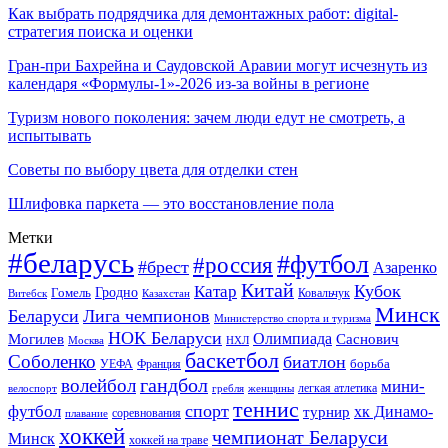
Как выбрать подрядчика для демонтажных работ: digital-
стратегия поиска и оценки
Гран-при Бахрейна и Саудовской Аравии могут исчезнуть из
календаря «Формулы-1»-2026 из-за войны в регионе
Туризм нового поколения: зачем люди едут не смотреть, а
испытывать
Советы по выбору цвета для отделки стен
Шлифовка паркета — это восстановление пола
Метки
#беларусь
#футбол
#россия
#брест
Азаренко
Китай
Кубок
Катар
Гомель
Гродно
Казахстан
Ковальчук
Витебск
Минск
Беларуси
Лига чемпионов
Министерство спорта и туризма
НОК Беларуси
Олимпиада
Могилев
Саснович
Москва
НХЛ
баскетбол
Соболенко
биатлон
борьба
УЕФА
Франция
гандбол
волейбол
мини-
легкая атлетика
гребля
женщины
велоспорт
теннис
спорт
футбол
хк Динамо-
турнир
соревнования
плавание
хоккей
чемпионат Беларуси
Минск
хоккей на траве