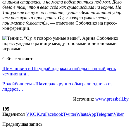
слишком старалась и не могла подстроиться под мяч. Дело
было в том, что я вела себя как сумасшедшая на корте. На
Топ-уровне не нужно спешить, лучше сделать лишний удар,
чем рискнуть и проиграть. Оу, я говорю умные вещи,
понимаете (смеется)»
, — отметила Соболенко на пресс-
конференции.
Сейчас читают
Шиманович и Шкурдай одержали победы в третий день
чемпионата…
Волейболисты «Шахтера» крупно обыграли одного из
лидеров…
Источник:
www.pressball.by
195
Поделится
VK
OK.ru
Facebook
Twitter
WhatsApp
Telegram
Viber
Предыдущая запись