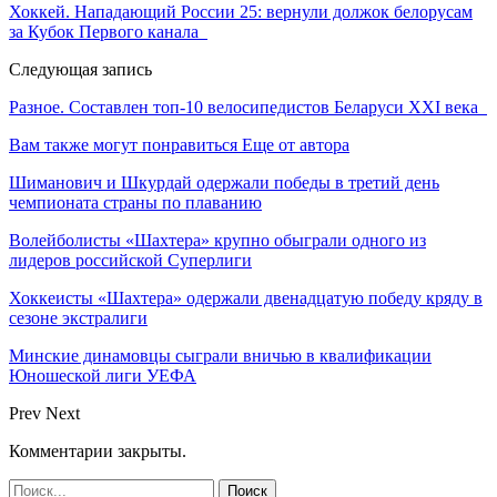
Хоккей. Нападающий России 25: вернули должок белорусам
за Кубок Первого канала
Следующая запись
Разное. Составлен топ-10 велосипедистов Беларуси XXI века
Вам также могут понравиться
Еще от автора
Шиманович и Шкурдай одержали победы в третий день
чемпионата страны по плаванию
Волейболисты «Шахтера» крупно обыграли одного из
лидеров российской Суперлиги
Хоккеисты «Шахтера» одержали двенадцатую победу кряду в
сезоне экстралиги
Минские динамовцы сыграли вничью в квалификации
Юношеской лиги УЕФА
Prev
Next
Комментарии закрыты.