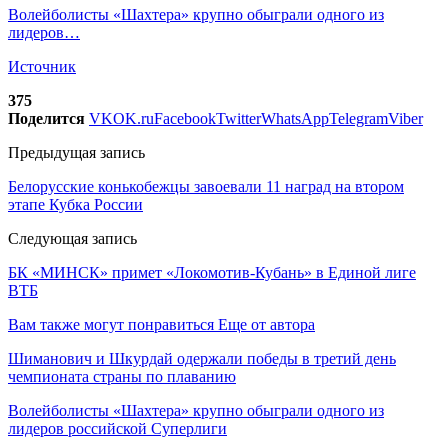
Волейболисты «Шахтера» крупно обыграли одного из
лидеров…
Источник
375
Поделится
VK
OK.ru
Facebook
Twitter
WhatsApp
Telegram
Viber
Предыдущая запись
Белорусские конькобежцы завоевали 11 наград на втором
этапе Кубка России
Следующая запись
БК «МИНСК» примет «Локомотив-Кубань» в Единой лиге
ВТБ
Вам также могут понравиться
Еще от автора
Шиманович и Шкурдай одержали победы в третий день
чемпионата страны по плаванию
Волейболисты «Шахтера» крупно обыграли одного из
лидеров российской Суперлиги