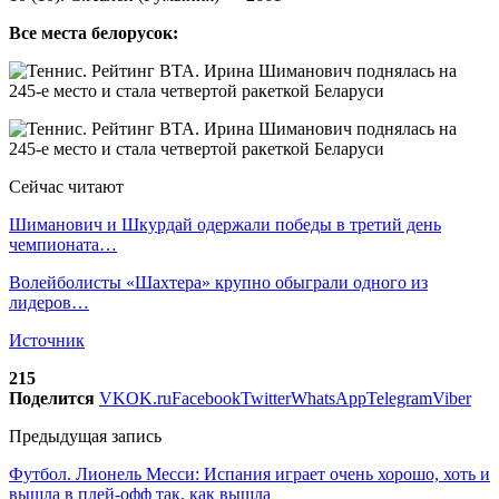
Все места белорусок:
Сейчас читают
Шиманович и Шкурдай одержали победы в третий день
чемпионата…
Волейболисты «Шахтера» крупно обыграли одного из
лидеров…
Источник
215
Поделится
VK
OK.ru
Facebook
Twitter
WhatsApp
Telegram
Viber
Предыдущая запись
Футбол. Лионель Месси: Испания играет очень хорошо, хоть и
вышла в плей-офф так, как вышла