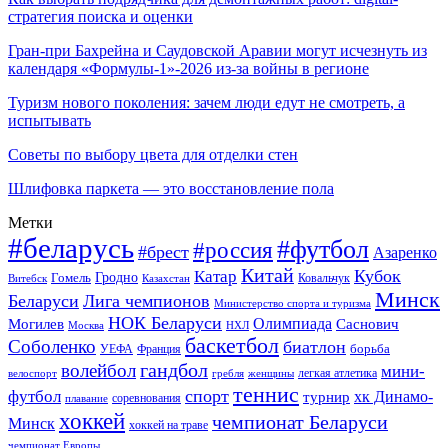
стратегия поиска и оценки
Гран-при Бахрейна и Саудовской Аравии могут исчезнуть из
календаря «Формулы-1»-2026 из-за войны в регионе
Туризм нового поколения: зачем люди едут не смотреть, а
испытывать
Советы по выбору цвета для отделки стен
Шлифовка паркета — это восстановление пола
Метки
#беларусь
#футбол
#россия
#брест
Азаренко
Китай
Кубок
Катар
Гомель
Гродно
Казахстан
Ковальчук
Витебск
Минск
Беларуси
Лига чемпионов
Министерство спорта и туризма
НОК Беларуси
Олимпиада
Могилев
Саснович
Москва
НХЛ
баскетбол
Соболенко
биатлон
борьба
УЕФА
Франция
гандбол
волейбол
мини-
легкая атлетика
гребля
женщины
велоспорт
теннис
спорт
футбол
хк Динамо-
турнир
соревнования
плавание
хоккей
чемпионат Беларуси
Минск
хоккей на траве
чемпионат Европы