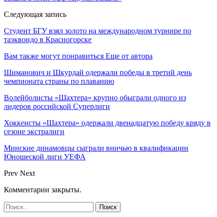
Следующая запись
Студент БГУ взял золото на международном турнире по
таэквондо в Красногорске
Вам также могут понравиться
Еще от автора
Шиманович и Шкурдай одержали победы в третий день
чемпионата страны по плаванию
Волейболисты «Шахтера» крупно обыграли одного из
лидеров российской Суперлиги
Хоккеисты «Шахтера» одержали двенадцатую победу кряду в
сезоне экстралиги
Минские динамовцы сыграли вничью в квалификации
Юношеской лиги УЕФА
Prev
Next
Комментарии закрыты.