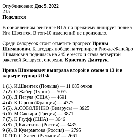
Опубликовано
Дек 5, 2022
215
Поделится
В обновленном рейтинге ВТА по прежнему лидирует полька
Ига Швентек. В топ-10 изменений не произошло.
Среди белорусок стоит отметить прогресс
Ирины
Шиманович
. Благодаря победе на турнире в Рио-де-Жанейро
Шиманович поднялась на 245-е место и стала четвертой
ракеткой Беларуси, опередив
Кристину Дмитрук
.
Ирина Шиманович выиграла второй в сезоне и 13-й в
карьере турнир ИТФ
1 (1). И.Швентек (Польша) — 11 085 очков
2 (2). О.Жабер (Тунис) — 5055
3 (3). Д.Пегула (США) — 4691
4 (4). К.Гарсия (Франция) — 4375
5 (5). А.СОБОЛЕНКО (Беларусь) — 3925
6 (6). М.Саккари (Греция) — 3871
7 (7). К.Гауфф (США) — 3646
8 (8). Д.Касаткина (Россия) — 3435
9 (9). В.Кудерметова (Россия) — 2795
10 (10). С.Халеп (Румыния) — 2661