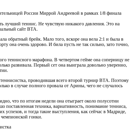
ительницей России Миррой Андреевой в рамках 1/8 финала
ть лучший теннис. Не чувствую никакого давления. Это на
циальный сайт ВTA.
ала обратный брейк. Мало того, вскоре она вела 2:1 и была в
ту она очень здорово. И била пусть не так сильно, зато точно,
ого теннисного марафона. В четвертом гейме она соперницу не
олько развивала. Первый сет она выиграла довольно уверенно,
тии.
няя теннисистка, проводившая всего второй турнир ВTA. Поэтому
олько в случае полного провала от Арины, чего не случалось
дно, что по итогам недели она отыграет около полусотни
рошо поставленная техника, вариативность, понимание тенниса,
их успехов, и тогда такие выступления, как сейчас в Мадриде,
у чемпионской гонки.