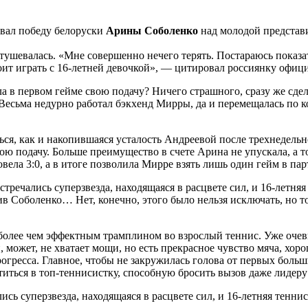
овал победу белоруски
Арины Соболенко
над молодой представ
тушевалась. «Мне совершенно нечего терять. Постараюсь показа
оит играть с 16-летней девочкой», — цитировал россиянку офи
ла в первом гейме свою подачу? Ничего страшного, сразу же сдел
Весьма недурно работал бэкхенд Мирры, да и перемещалась по кор
ся, как и накопившаяся усталость Андреевой после трехнедельн
ою подачу. Больше преимущество в счете Арина не упускала, а т
вела 3:0, а в итоге позволила Мирре взять лишь один гейм в пар
 встречались суперзвезда, находящаяся в расцвете сил, и 16-лет
ив Соболенко… Нет, конечно, этого было нельзя исключать, но т
более чем эффектным трамплином во взрослый теннис. Уже очеви
, может, не хватает мощи, но есть прекрасное чувство мяча, хо
рогресса. Главное, чтобы не закружилась голова от первых больш
титься в топ-теннисистку, способную бросить вызов даже лидер