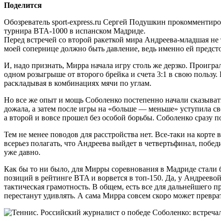
Поделится
Обозреватель sport-express.ru Сергей Подушкин прокомментир
турнира ВТА-1000 в испанском Мадриде.
Перед встречей со второй ракеткой мира Андреева-младшая не 
моей сопернице должно быть давление, ведь именно ей предст
И, надо признать, Мирра начала игру столь же дерзко. Проигра
одном розыгрыше от второго брейка и счета 3:1 в свою пользу. 
раскладывая в комбинациях мячи по углам.
Но все же опыт и мощь Соболенко постепенно начали сказывать
дожала, а затем после игры на «больше — меньше» уступила св
а второй и вовсе прошел без особой борьбы. Соболенко сразу по
Тем не менее поводов для расстройства нет. Все-таки на корте
всерьез полагать, что Андреева выйдет в четвертьфинал, побед
уже давно.
Как бы то ни было, для Мирры соревнования в Мадриде стали 
позиций в рейтинге ВTA и ворвется в топ-150. Да, у Андреевой
тактическая грамотность. В общем, есть все для дальнейшего п
перестанут удивлять. А сама Мирра совсем скоро может превра