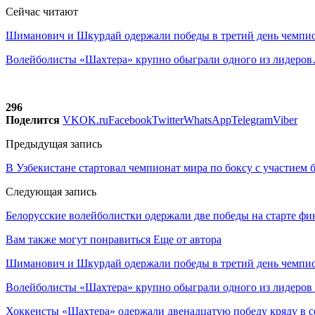
Сейчас читают
Шиманович и Шкурдай одержали победы в третий день чемп
Волейболисты «Шахтера» крупно обыграли одного из лидеро
296
Поделится
VK
OK.ru
Facebook
Twitter
WhatsApp
Telegram
Viber
Предыдущая запись
В Узбекистане стартовал чемпионат мира по боксу с участием 
Следующая запись
Белорусские волейболистки одержали две победы на старте ф
Вам также могут понравиться
Еще от автора
Шиманович и Шкурдай одержали победы в третий день чемпио
Волейболисты «Шахтера» крупно обыграли одного из лидеров
Хоккеисты «Шахтера» одержали двенадцатую победу кряду в с