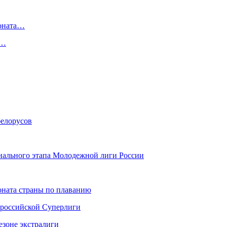
ионата…
в…
белорусов
инального этапа Молодежной лиги России
ната страны по плаванию
 российской Суперлиги
езоне экстралиги