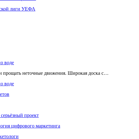
ской лиги УЕФА
по воде
ен прощать неточные движения. Широкая доска с…
по воде
етов
 серьёзный проект
ология цифрового маркетинга
кетологи