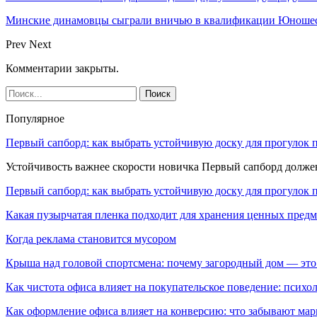
Минские динамовцы сыграли вничью в квалификации Юноше
Prev
Next
Комментарии закрыты.
Популярное
Первый сапборд: как выбрать устойчивую доску для прогулок 
Устойчивость важнее скорости новичка Первый сапборд долж
Первый сапборд: как выбрать устойчивую доску для прогулок 
Какая пузырчатая пленка подходит для хранения ценных предм
Когда реклама становится мусором
Крыша над головой спортсмена: почему загородный дом — это
Как чистота офиса влияет на покупательское поведение: псих
Как оформление офиса влияет на конверсию: что забывают мар