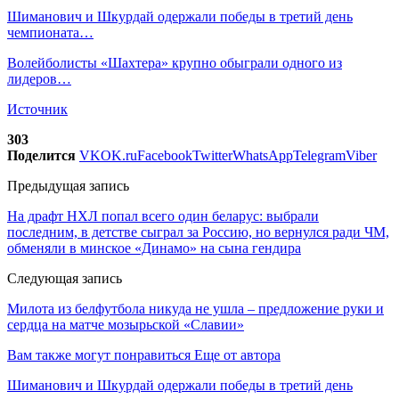
Шиманович и Шкурдай одержали победы в третий день
чемпионата…
Волейболисты «Шахтера» крупно обыграли одного из
лидеров…
Источник
303
Поделится
VK
OK.ru
Facebook
Twitter
WhatsApp
Telegram
Viber
Предыдущая запись
На драфт НХЛ попал всего один беларус: выбрали
последним, в детстве сыграл за Россию, но вернулся ради ЧМ,
обменяли в минское «Динамо» на сына гендира
Следующая запись
Милота из белфутбола никуда не ушла – предложение руки и
сердца на матче мозырьской «Славии»
Вам также могут понравиться
Еще от автора
Шиманович и Шкурдай одержали победы в третий день