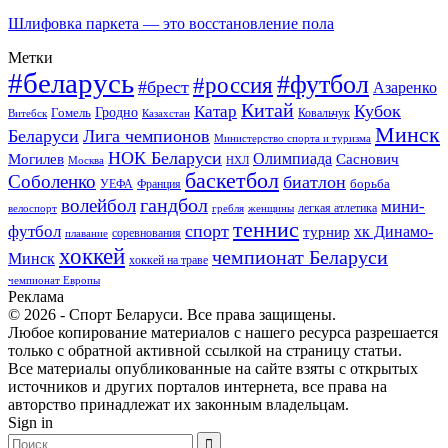
Шлифовка паркета — это восстановление пола
Метки
#беларусь
#футбол
#россия
#брест
Азаренко
Китай
Кубок
Катар
Гомель
Гродно
Казахстан
Ковальчук
Витебск
Минск
Беларуси
Лига чемпионов
Министерство спорта и туризма
НОК Беларуси
Олимпиада
Могилев
Саснович
Москва
НХЛ
баскетбол
Соболенко
биатлон
борьба
УЕФА
Франция
гандбол
волейбол
мини-
легкая атлетика
гребля
женщины
велоспорт
теннис
спорт
футбол
хк Динамо-
турнир
соревнования
плавание
хоккей
чемпионат Беларуси
Минск
хоккей на траве
чемпионат Европы
Реклама
© 2026 - Спорт Беларуси. Все права защищены.
Любое копирование материалов с нашего ресурса разрешается
только с обратной активной ссылкой на страницу статьи.
Все материалы опубликованные на сайте взяты с открытых
источников и других порталов интернета, все права на
авторство принадлежат их законным владельцам.
Sign in