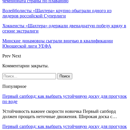
чемпионата страны по плаванию
Волейболисты «Шахтера» крупно обыграли одного из
лидеров российской Суперлиги
Хоккеисты «Шахтера» одержали двенадцатую победу кряду в
сезоне экстралиги
Минские динамовцы сыграли вничью в квалификации
Юношеской лиги УЕФА
Prev
Next
Комментарии закрыты.
Популярное
Первый сапборд: как выбрать устойчивую доску для прогулок
по воде
Устойчивость важнее скорости новичка Первый сапборд
должен прощать неточные движения. Широкая доска с…
Первый сапборд: как выбрать устойчивую доску для прогулок