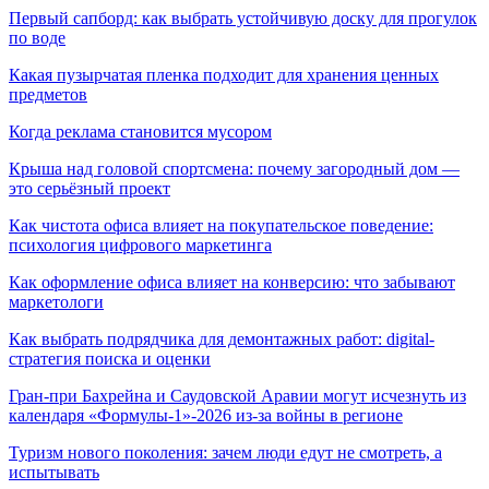
Первый сапборд: как выбрать устойчивую доску для прогулок
по воде
Какая пузырчатая пленка подходит для хранения ценных
предметов
Когда реклама становится мусором
Крыша над головой спортсмена: почему загородный дом —
это серьёзный проект
Как чистота офиса влияет на покупательское поведение:
психология цифрового маркетинга
Как оформление офиса влияет на конверсию: что забывают
маркетологи
Как выбрать подрядчика для демонтажных работ: digital-
стратегия поиска и оценки
Гран-при Бахрейна и Саудовской Аравии могут исчезнуть из
календаря «Формулы-1»-2026 из-за войны в регионе
Туризм нового поколения: зачем люди едут не смотреть, а
испытывать