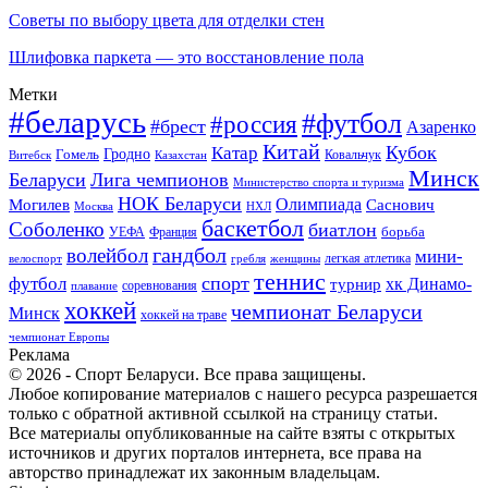
Советы по выбору цвета для отделки стен
Шлифовка паркета — это восстановление пола
Метки
#беларусь
#футбол
#россия
#брест
Азаренко
Китай
Кубок
Катар
Гомель
Гродно
Казахстан
Ковальчук
Витебск
Минск
Беларуси
Лига чемпионов
Министерство спорта и туризма
НОК Беларуси
Олимпиада
Могилев
Саснович
Москва
НХЛ
баскетбол
Соболенко
биатлон
борьба
УЕФА
Франция
гандбол
волейбол
мини-
легкая атлетика
гребля
женщины
велоспорт
теннис
спорт
футбол
хк Динамо-
турнир
соревнования
плавание
хоккей
чемпионат Беларуси
Минск
хоккей на траве
чемпионат Европы
Реклама
© 2026 - Спорт Беларуси. Все права защищены.
Любое копирование материалов с нашего ресурса разрешается
только с обратной активной ссылкой на страницу статьи.
Все материалы опубликованные на сайте взяты с открытых
источников и других порталов интернета, все права на
авторство принадлежат их законным владельцам.