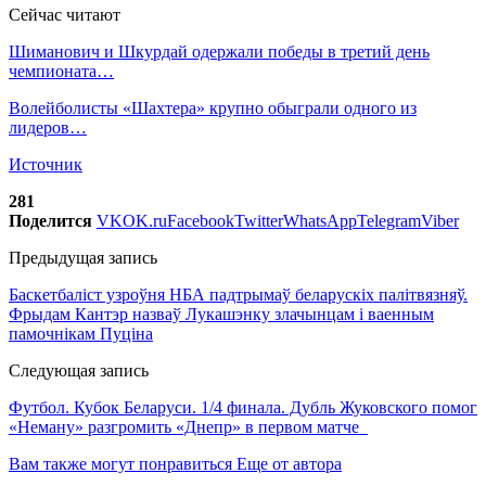
Сейчас читают
Шиманович и Шкурдай одержали победы в третий день
чемпионата…
Волейболисты «Шахтера» крупно обыграли одного из
лидеров…
Источник
281
Поделится
VK
OK.ru
Facebook
Twitter
WhatsApp
Telegram
Viber
Предыдущая запись
Баскетбаліст узроўня НБА падтрымаў беларускіх палітвязняў.
Фрыдам Кантэр назваў Лукашэнку злачынцам і ваенным
памочнікам Пуціна
Следующая запись
Футбол. Кубок Беларуси. 1/4 финала. Дубль Жуковского помог
«Неману» разгромить «Днепр» в первом матче
Вам также могут понравиться
Еще от автора