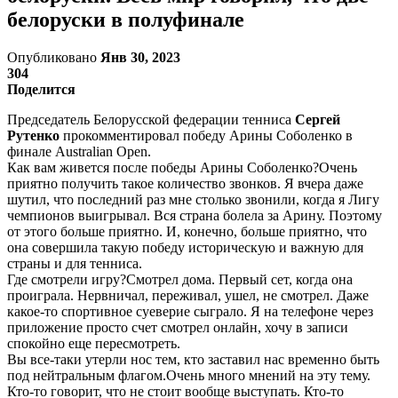
белоруски в полуфинале
Опубликовано
Янв 30, 2023
304
Поделится
Председатель Белорусской федерации тенниса
Сергей
Рутенко
прокомментировал победу Арины Соболенко в
финале Australian Open.
Как вам живется после победы Арины Соболенко?Очень
приятно получить такое количество звонков. Я вчера даже
шутил, что последний раз мне столько звонили, когда я Лигу
чемпионов выигрывал. Вся страна болела за Арину. Поэтому
от этого больше приятно. И, конечно, больше приятно, что
она совершила такую победу историческую и важную для
страны и для тенниса.
Где смотрели игру?Смотрел дома. Первый сет, когда она
проиграла. Нервничал, переживал, ушел, не смотрел. Даже
какое-то спортивное суеверие сыграло. Я на телефоне через
приложение просто счет смотрел онлайн, хочу в записи
спокойно еще пересмотреть.
Вы все-таки утерли нос тем, кто заставил нас временно быть
под нейтральным флагом.Очень много мнений на эту тему.
Кто-то говорит, что не стоит вообще выступать. Кто-то