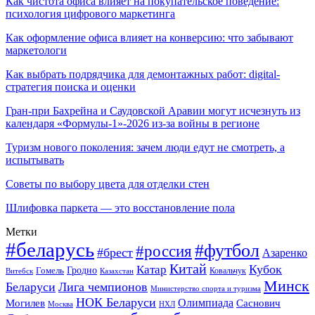
Как чистота офиса влияет на покупательское поведение:
психология цифрового маркетинга
Как оформление офиса влияет на конверсию: что забывают
маркетологи
Как выбрать подрядчика для демонтажных работ: digital-
стратегия поиска и оценки
Гран-при Бахрейна и Саудовской Аравии могут исчезнуть из
календаря «Формулы-1»-2026 из-за войны в регионе
Туризм нового поколения: зачем люди едут не смотреть, а
испытывать
Советы по выбору цвета для отделки стен
Шлифовка паркета — это восстановление пола
Метки
#беларусь
#футбол
#россия
#брест
Азаренко
Китай
Кубок
Катар
Гомель
Гродно
Казахстан
Ковальчук
Витебск
Минск
Беларуси
Лига чемпионов
Министерство спорта и туризма
НОК Беларуси
Олимпиада
Могилев
Саснович
Москва
НХЛ