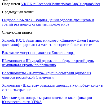
Поделится
VK
OK.ru
Facebook
Twitter
WhatsApp
Telegram
Viber
Предыдущая запись
Гандбол. ЧМ-2023. Сборная Дании одолела французов и
третий раз подряд стала чемпионом мира
Следующая запись
Хоккей. КХЛ. Защитник минского «Динамо» Джон Гилмор
дисквалифицирован на матч за «непристойные жесты»
Вам также могут понравиться
Еще от автора
Шиманович и Шкурдай одержали победы в третий день
чемпионата страны по плаванию
Волейболисты «Шахтера» крупно обыграли одного из
лидеров российской Суперлиги
Хоккеисты «Шахтера» одержали двенадцатую победу кряду в
сезоне экстралиги
Минские динамовцы сыграли вничью в квалификации
Юношеской лиги УЕФА