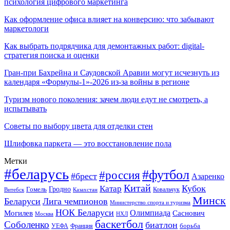
психология цифрового маркетинга
Как оформление офиса влияет на конверсию: что забывают
маркетологи
Как выбрать подрядчика для демонтажных работ: digital-
стратегия поиска и оценки
Гран-при Бахрейна и Саудовской Аравии могут исчезнуть из
календаря «Формулы-1»-2026 из-за войны в регионе
Туризм нового поколения: зачем люди едут не смотреть, а
испытывать
Советы по выбору цвета для отделки стен
Шлифовка паркета — это восстановление пола
Метки
#беларусь
#футбол
#россия
#брест
Азаренко
Китай
Кубок
Катар
Гомель
Гродно
Казахстан
Ковальчук
Витебск
Минск
Беларуси
Лига чемпионов
Министерство спорта и туризма
НОК Беларуси
Олимпиада
Могилев
Саснович
Москва
НХЛ
баскетбол
Соболенко
биатлон
борьба
УЕФА
Франция