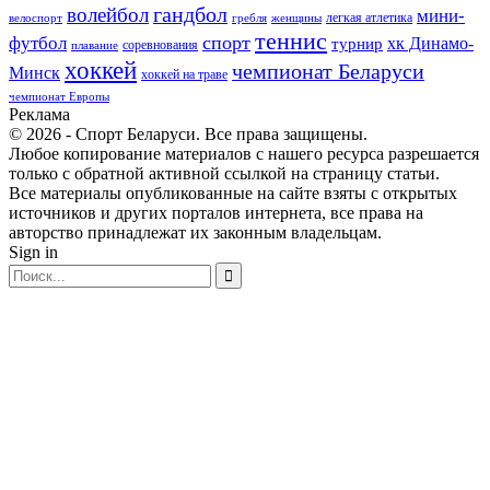
гандбол
волейбол
мини-
легкая атлетика
гребля
женщины
велоспорт
теннис
спорт
футбол
хк Динамо-
турнир
соревнования
плавание
хоккей
чемпионат Беларуси
Минск
хоккей на траве
чемпионат Европы
Реклама
© 2026 - Спорт Беларуси. Все права защищены.
Любое копирование материалов с нашего ресурса разрешается
только с обратной активной ссылкой на страницу статьи.
Все материалы опубликованные на сайте взяты с открытых
источников и других порталов интернета, все права на
авторство принадлежат их законным владельцам.
Sign in