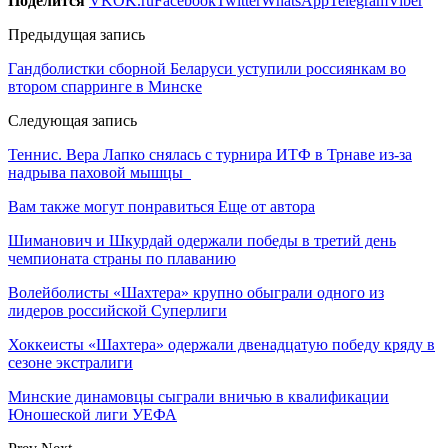
Поделится
VK
OK.ru
Facebook
Twitter
WhatsApp
Telegram
Viber
Предыдущая запись
Гандболистки сборной Беларуси уступили россиянкам во
втором спарринге в Минске
Следующая запись
Теннис. Вера Лапко снялась с турнира ИТФ в Трнаве из-за
надрыва паховой мышцы
Вам также могут понравиться
Еще от автора
Шиманович и Шкурдай одержали победы в третий день
чемпионата страны по плаванию
Волейболисты «Шахтера» крупно обыграли одного из
лидеров российской Суперлиги
Хоккеисты «Шахтера» одержали двенадцатую победу кряду в
сезоне экстралиги
Минские динамовцы сыграли вничью в квалификации
Юношеской лиги УЕФА