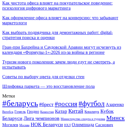
Как чистота офиса влияет на покупательское поведение:
психология цифрового маркетинга
Как оформление офиса влияет на конверсию: что забывают
маркетологи
Как выбрать подрядчика для демонтажных работ: digital-
стратегия поиска и оценки
Гран-при Бахрейна и Саудовской Аравии могут исчезнуть из
календаря «Формулы-1»-2026 из-за войны в регионе
Туризм нового поколения: зачем люди едут не смотреть, а
испытывать
Советы по выбору цвета для отделки стен
Шлифовка паркета — это восстановление пола
Метки
#беларусь
#футбол
#россия
#брест
Азаренко
Китай
Кубок
Катар
Гомель
Гродно
Казахстан
Ковальчук
Витебск
Минск
Беларуси
Лига чемпионов
Министерство спорта и туризма
НОК Беларуси
Олимпиада
Могилев
Саснович
Москва
НХЛ