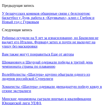
Предыдущая запись
У беларусских комиков обширные связи с белспортом:
баскетбол у Дудя, работа в «Крумкачах», клип с Глебом и
Новый год с Гурковым
Следующая запись
Робиньо осудили на 9 лет за изнасилование, но Бразилия не
выдает его Италии. Форвард затих и почти не выходит на
улицу без маскировки
Вам также могут понравиться
Еще от автора
Шиманович и Шкурдай одержали победы в третий день
чемпионата страны по плаванию
Волейболисты «Шахтера» крупно обыграли одного из
лидеров российской Суперлиги
Хоккеисты «Шахтера» одержали двенадцатую победу кряду в
сезоне экстралиги
Минские динамовцы сыграли вничью в квалификации
Юношеской лиги УЕФА