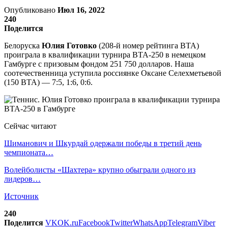
Опубликовано
Июл 16, 2022
240
Поделится
Белоруска
Юлия Готовко
(208-й номер рейтинга ВТА)
проиграла в квалификации турнира ВТА-250 в немецком
Гамбурге с призовым фондом 251 750 долларов. Наша
соотечественница уступила россиянке Оксане Селехметьевой
(150 ВТА) — 7:5, 1:6, 0:6.
Сейчас читают
Шиманович и Шкурдай одержали победы в третий день
чемпионата…
Волейболисты «Шахтера» крупно обыграли одного из
лидеров…
Источник
240
Поделится
VK
OK.ru
Facebook
Twitter
WhatsApp
Telegram
Viber