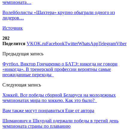
чемпионата…
Волейболисты «Шахтера» крупно обыграли одного из
лидеров…
Источник
202
Поделится
VK
OK.ru
Facebook
Twitter
WhatsApp
Telegram
Viber
Предыдущая запись
Футбол. Виктор Гончаренко о БАТЭ: никогда не говори
«никогда». В тренерской профессии вероятны самые
неожиданные переходы
Следующая запись
Хоккей. Все победы сборной Беларуси на молодежных
чемпионатах мира по хоккею. Как это было?
Вам также могут понравиться
Еще от автора
Шиманович и Шкурдай одержали победы в третий день
чемпионата страны по плаванию