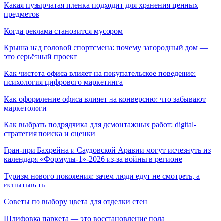
Какая пузырчатая пленка подходит для хранения ценных
предметов
Когда реклама становится мусором
Крыша над головой спортсмена: почему загородный дом —
это серьёзный проект
Как чистота офиса влияет на покупательское поведение:
психология цифрового маркетинга
Как оформление офиса влияет на конверсию: что забывают
маркетологи
Как выбрать подрядчика для демонтажных работ: digital-
стратегия поиска и оценки
Гран-при Бахрейна и Саудовской Аравии могут исчезнуть из
календаря «Формулы-1»-2026 из-за войны в регионе
Туризм нового поколения: зачем люди едут не смотреть, а
испытывать
Советы по выбору цвета для отделки стен
Шлифовка паркета — это восстановление пола