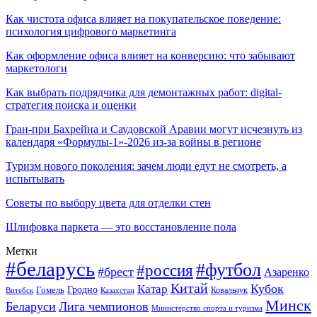
Как чистота офиса влияет на покупательское поведение:
психология цифрового маркетинга
Как оформление офиса влияет на конверсию: что забывают
маркетологи
Как выбрать подрядчика для демонтажных работ: digital-
стратегия поиска и оценки
Гран-при Бахрейна и Саудовской Аравии могут исчезнуть из
календаря «Формулы-1»-2026 из-за войны в регионе
Туризм нового поколения: зачем люди едут не смотреть, а
испытывать
Советы по выбору цвета для отделки стен
Шлифовка паркета — это восстановление пола
Метки
#беларусь
#футбол
#россия
#брест
Азаренко
Китай
Кубок
Катар
Гомель
Гродно
Казахстан
Ковальчук
Витебск
Минск
Беларуси
Лига чемпионов
Министерство спорта и туризма