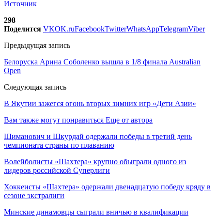
Источник
298
Поделится
VK
OK.ru
Facebook
Twitter
WhatsApp
Telegram
Viber
Предыдущая запись
Белоруска Арина Соболенко вышла в 1/8 финала Australian
Open
Следующая запись
В Якутии зажегся огонь вторых зимних игр «Дети Азии»
Вам также могут понравиться
Еще от автора
Шиманович и Шкурдай одержали победы в третий день
чемпионата страны по плаванию
Волейболисты «Шахтера» крупно обыграли одного из
лидеров российской Суперлиги
Хоккеисты «Шахтера» одержали двенадцатую победу кряду в
сезоне экстралиги
Минские динамовцы сыграли вничью в квалификации