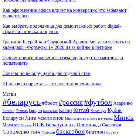
Как оформление офиса влияет на конверсию: что забывают
маркетологи
Как выбрать подрядчика для демонтажных работ: digital-
стратегия поиска и оценки
Гран-при Бахрейна и Саудовской Аравии могут исчезнуть из
календаря «Формулы-1»-2026 из-за войны в регионе
Туризм нового поколения: зачем люди едут не смотреть, а
испытывать
Советы по выбору цвета для отделки стен
Шлифовка паркета — это восстановление пола
Метки
#беларусь
#футбол
#россия
#брест
Азаренко
Китай
Кубок
Катар
Гомель
Гродно
Казахстан
Ковальчук
Витебск
Минск
Беларуси
Лига чемпионов
Министерство спорта и туризма
НОК Беларуси
Олимпиада
Могилев
Саснович
Москва
НХЛ
баскетбол
Соболенко
биатлон
борьба
УЕФА
Франция