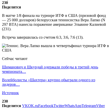
230
Поделится
В матче 1/8 финала на турнире ИТФ в США (призовой фонд
— 25 000 долларов) белорусская теннисистка Вера Лапко (N
297 ВТА) нанесла поражение американке Эльвине Калиевой
(231).
Встреча завершилась со счетом 6:3, 3:6, 7:6 (13).
Сейчас читают
Шиманович и Шкурдай одержали победы в третий день
чемпионата…
Волейболисты «Шахтера» крупно обыграли одного из
лидеров…
Источник
230
Поделится
VK
OK.ru
Facebook
Twitter
WhatsApp
Telegram
Viber