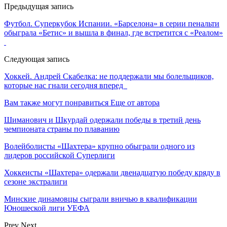
Предыдущая запись
Футбол. Суперкубок Испании. «Барселона» в серии пенальти
обыграла «Бетис» и вышла в финал, где встретится с «Реалом»
Следующая запись
Хоккей. Андрей Скабелка: не поддержали мы болельщиков,
которые нас гнали сегодня вперед
Вам также могут понравиться
Еще от автора
Шиманович и Шкурдай одержали победы в третий день
чемпионата страны по плаванию
Волейболисты «Шахтера» крупно обыграли одного из
лидеров российской Суперлиги
Хоккеисты «Шахтера» одержали двенадцатую победу кряду в
сезоне экстралиги
Минские динамовцы сыграли вничью в квалификации
Юношеской лиги УЕФА
Prev
Next