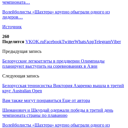
чемпионата…
Волейболисты «Шахтера» крупно обыграли одного из
лидеров…
Источник
260
Поделится
VK
OK.ru
Facebook
Twitter
WhatsApp
Telegram
Viber
Предыдущая запись
Белорусские легкоатлеты в преддверии Олимпиады
планируют выступить на соревнованиях в Азии
Следующая запись
Белорусская теннисистка Виктория Азаренко вышла в третий
круг Australian Open
Вам также могут понравиться
Еще от автора
Шиманович и Шкурдай одержали победы в третий день
чемпионата страны по плаванию
Волейболисты «Шахтера» крупно обыграли одного из