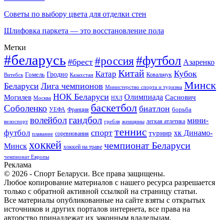
Советы по выбору цвета для отделки стен
Шлифовка паркета — это восстановление пола
Метки
#беларусь
#футбол
#россия
#брест
Азаренко
Китай
Кубок
Катар
Гомель
Гродно
Казахстан
Ковальчук
Витебск
Минск
Беларуси
Лига чемпионов
Министерство спорта и туризма
НОК Беларуси
Олимпиада
Могилев
Саснович
Москва
НХЛ
баскетбол
Соболенко
биатлон
борьба
УЕФА
Франция
гандбол
волейбол
мини-
легкая атлетика
гребля
женщины
велоспорт
теннис
спорт
футбол
хк Динамо-
турнир
соревнования
плавание
хоккей
чемпионат Беларуси
Минск
хоккей на траве
чемпионат Европы
Реклама
© 2026 - Спорт Беларуси. Все права защищены.
Любое копирование материалов с нашего ресурса разрешается
только с обратной активной ссылкой на страницу статьи.
Все материалы опубликованные на сайте взяты с открытых
источников и других порталов интернета, все права на
авторство принадлежат их законным владельцам.