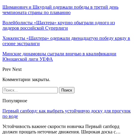
Шиманович и Шкурдай одержали победы в третий день
чемпионата страны по плаванию
Волейболисты «Шахтера» крупно обыграли одного из
лидеров российской Суперлиги
Хоккеисты «Шахтера» одержали двенадцатую победу кряду в
сезоне экстралиги
Минские динамовцы сыграли вничью в квалификации
Юношеской лиги УЕФА
Prev
Next
Комментарии закрыты.
Популярное
Первый сапборд: как выбрать устойчивую доску для прогулок
по воде
Устойчивость важнее скорости новичка Первый сапборд
должен прощать неточные движения. Широкая доска с…