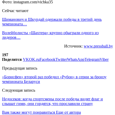
Фото: instagram.com/vichka35
Сейчас читают
Шиманович и Шкурдай одержали победы в третий день
чемпионата…
Волейболисты «Шахтера» крупно обыграли одного из
лидеров…
Источник:
www.pressball.by
197
Поделится
VK
OK.ru
Facebook
Twitter
WhatsApp
Telegram
Viber
Предыдущая запись
«Борисфен» второй раз победил «Рубон» в серии за бронзу
чемпионата Беларуси
Следующая запись
Недосеков: когда спортсмены после победы видят флаг и
слышат гимн, они гордятся, что прославили страну
Вам также могут понравиться
Еще от автора