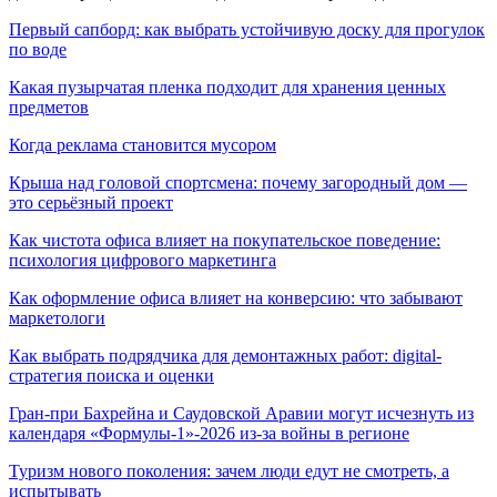
Первый сапборд: как выбрать устойчивую доску для прогулок
по воде
Какая пузырчатая пленка подходит для хранения ценных
предметов
Когда реклама становится мусором
Крыша над головой спортсмена: почему загородный дом —
это серьёзный проект
Как чистота офиса влияет на покупательское поведение:
психология цифрового маркетинга
Как оформление офиса влияет на конверсию: что забывают
маркетологи
Как выбрать подрядчика для демонтажных работ: digital-
стратегия поиска и оценки
Гран-при Бахрейна и Саудовской Аравии могут исчезнуть из
календаря «Формулы-1»-2026 из-за войны в регионе
Туризм нового поколения: зачем люди едут не смотреть, а
испытывать