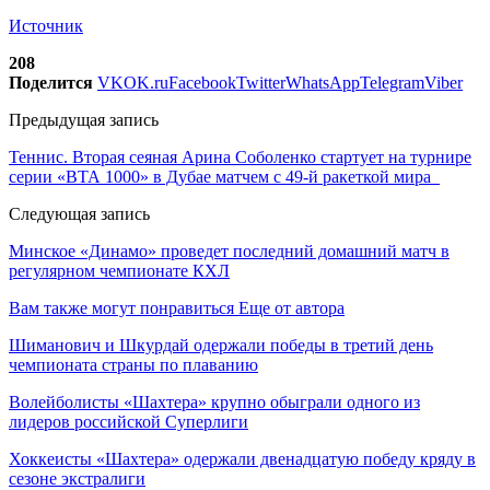
Источник
208
Поделится
VK
OK.ru
Facebook
Twitter
WhatsApp
Telegram
Viber
Предыдущая запись
Теннис. Вторая сеяная Арина Соболенко стартует на турнире
серии «ВТА 1000» в Дубае матчем с 49-й ракеткой мира
Следующая запись
Минское «Динамо» проведет последний домашний матч в
регулярном чемпионате КХЛ
Вам также могут понравиться
Еще от автора
Шиманович и Шкурдай одержали победы в третий день
чемпионата страны по плаванию
Волейболисты «Шахтера» крупно обыграли одного из
лидеров российской Суперлиги
Хоккеисты «Шахтера» одержали двенадцатую победу кряду в
сезоне экстралиги