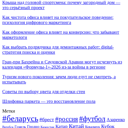
Крыша над головой спортсмена: почему загородный дом —
это серьёзный проект
Как чистота офиса влияет на покупательское поведение:
психология цифрового маркетинга
Как оформление офиса влияет на конверсию: что забывают
маркетологи
Как выбрать подрядчика для демонтажных работ: digital-
стратегия поиска и оценки
Гран-при Бахрейна и Саудовской Аравии могут исчезнуть из
календаря «Формулы-1»-2026 из-за войны в регионе
Туризм нового поколения: зачем люди едут не смотреть, а
испытывать
Советы по выбору цвета для отделки стен
Шлифовка паркета — это восстановление пола
Метки
#беларусь
#футбол
#россия
#брест
Азаренко
Китай
Кубок
Катар
Гомель
Гродно
Казахстан
Ковальчук
Витебск