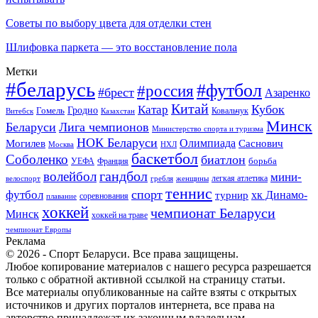
Советы по выбору цвета для отделки стен
Шлифовка паркета — это восстановление пола
Метки
#беларусь
#футбол
#россия
#брест
Азаренко
Китай
Кубок
Катар
Гомель
Гродно
Казахстан
Ковальчук
Витебск
Минск
Беларуси
Лига чемпионов
Министерство спорта и туризма
НОК Беларуси
Олимпиада
Могилев
Саснович
Москва
НХЛ
баскетбол
Соболенко
биатлон
борьба
УЕФА
Франция
гандбол
волейбол
мини-
легкая атлетика
гребля
женщины
велоспорт
теннис
спорт
футбол
хк Динамо-
турнир
соревнования
плавание
хоккей
чемпионат Беларуси
Минск
хоккей на траве
чемпионат Европы
Реклама
© 2026 - Спорт Беларуси. Все права защищены.
Любое копирование материалов с нашего ресурса разрешается
только с обратной активной ссылкой на страницу статьи.
Все материалы опубликованные на сайте взяты с открытых
источников и других порталов интернета, все права на
авторство принадлежат их законным владельцам.