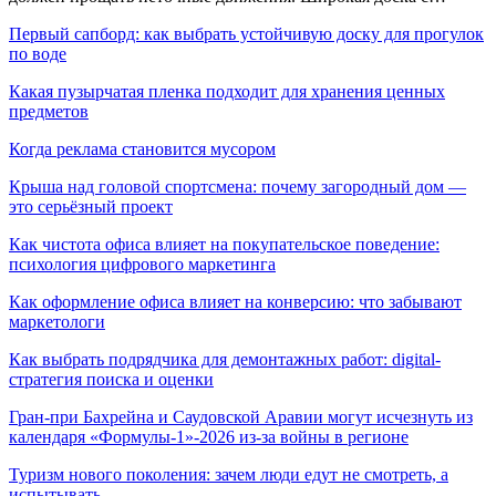
Первый сапборд: как выбрать устойчивую доску для прогулок
по воде
Какая пузырчатая пленка подходит для хранения ценных
предметов
Когда реклама становится мусором
Крыша над головой спортсмена: почему загородный дом —
это серьёзный проект
Как чистота офиса влияет на покупательское поведение:
психология цифрового маркетинга
Как оформление офиса влияет на конверсию: что забывают
маркетологи
Как выбрать подрядчика для демонтажных работ: digital-
стратегия поиска и оценки
Гран-при Бахрейна и Саудовской Аравии могут исчезнуть из
календаря «Формулы-1»-2026 из-за войны в регионе
Туризм нового поколения: зачем люди едут не смотреть, а
испытывать