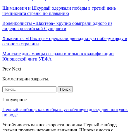
Шиманович и Шкурдай одержали победы в третий день
чемпионата страны по плаванию
Волейболисты «Шахтера» крупно обыграли одного из
лидеров российской Суперлиги
Хоккеисты «Шахтера» одержали двенадцатую победу кряду в
сезоне экстралиги
Минские динамовцы сыграли вничью в квалификации
Юношеской лиги УЕФА
Prev
Next
Комментарии закрыты.
Популярное
Первый сапборд: как выбрать устойчивую доску для прогулок
по воде
Устойчивость важнее скорости новичка Первый сапборд
должен прощать неточные движения. Широкая доска с…