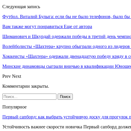
Следующая запись
Футбол. Виталий Булыга: если бы не было телефонов, было бы 
Вам также могут понравиться
Еще от автора
Шиманович и Шкурдай одержали победы в третий день чемпио
Волейболисты «Шахтера» крупно обыграли одного из лидеров
Хоккеисты «Шахтера» одержали двенадцатую победу кряду в с
Минские динамовцы сыграли вничью в квалификации Юноше
Prev
Next
Комментарии закрыты.
Популярное
Первый сапборд: как выбрать устойчивую доску для прогулок 
Устойчивость важнее скорости новичка Первый сапборд долж