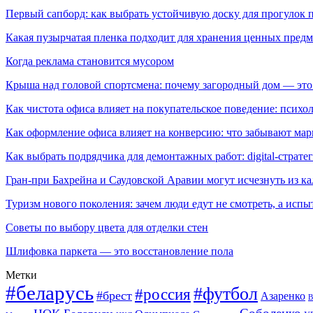
Первый сапборд: как выбрать устойчивую доску для прогулок 
Какая пузырчатая пленка подходит для хранения ценных предм
Когда реклама становится мусором
Крыша над головой спортсмена: почему загородный дом — это
Как чистота офиса влияет на покупательское поведение: псих
Как оформление офиса влияет на конверсию: что забывают мар
Как выбрать подрядчика для демонтажных работ: digital-страте
Гран-при Бахрейна и Саудовской Аравии могут исчезнуть из к
Туризм нового поколения: зачем люди едут не смотреть, а испы
Советы по выбору цвета для отделки стен
Шлифовка паркета — это восстановление пола
Метки
#беларусь
#футбол
#россия
#брест
Азаренко
В