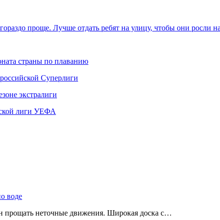
гораздо проще. Лучше отдать ребят на улицу, чтобы они росли н
ната страны по плаванию
 российской Суперлиги
езоне экстралиги
ской лиги УЕФА
по воде
ен прощать неточные движения. Широкая доска с…