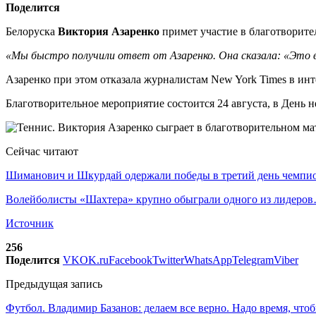
Поделится
Белоруска
Виктория Азаренко
примет участие в благотворите
«Мы быстро получили ответ от Азаренко. Она сказала: «Это в
Азаренко при этом отказала журналистам New York Times в инте
Благотворительное мероприятие состоится 24 августа, в День н
Сейчас читают
Шиманович и Шкурдай одержали победы в третий день чемп
Волейболисты «Шахтера» крупно обыграли одного из лидеро
Источник
256
Поделится
VK
OK.ru
Facebook
Twitter
WhatsApp
Telegram
Viber
Предыдущая запись
Футбол. Владимир Базанов: делаем все верно. Надо время, ч