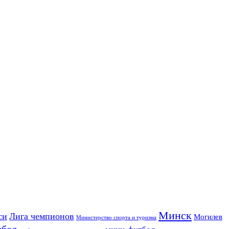
Минск
си
Лига чемпионов
Могилев
Министерство спорта и туризма
дбол