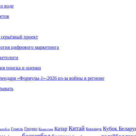
по воде
етов
 серьёзный проект
ология цифрового маркетинга
кетологи
гия поиска и оценки
алендаря «Формулы-1»-2026 из-за войны в регионе
тывать
Китай
Кубок Белару
Катар
Гомель
Гродно
Казахстан
Ковальчук
итебск
баскетбол
ган