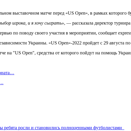
льном выставочном матче перед «US Open», в рамках которого б
ыбор игрока, и я хочу сыграть»
, — рассказала директор турнира
рвью по поводу своего участия в мероприятии, сообщает express
езависимости Украины. «US Open»-2022 пройдет с 29 августа по 
ионата…
в…
тобы ребята росли и становились полноценными футболистами