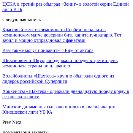
ЦСКА в третий раз обыграл «Зенит» в золотой серии Единой
лиги ВТБ
Следующая запись
Красивый жест из чемпионата Сербии: пенальти в
чемпионском матче доверили бить капитану-вратарю. Тот
забил и мощно отпраздновал с фанатами
Вам также могут понравиться
Еще от автора
Шиманович и Шкурдай одержали победы в третий день
чемпионата страны по плаванию
Волейболисты «Шахтера» крупно обыграли одного из
лидеров российской Суперлиги
Хоккеисты «Шахтера» одержали двенадцатую победу кряду в
сезоне экстралиги
Минские динамовцы сыграли вничью в квалификации
Юношеской лиги УЕФА
Prev
Next
Комментарии закрыты.