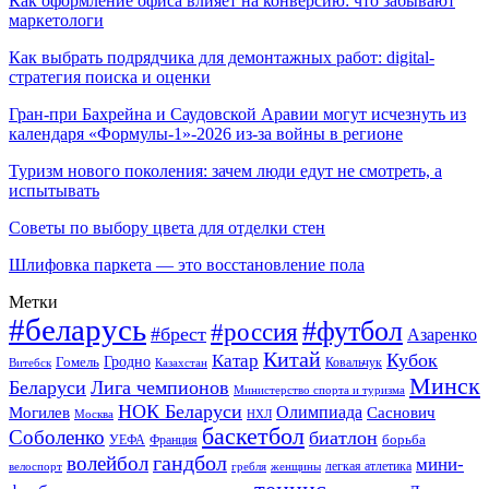
Как оформление офиса влияет на конверсию: что забывают
маркетологи
Как выбрать подрядчика для демонтажных работ: digital-
стратегия поиска и оценки
Гран-при Бахрейна и Саудовской Аравии могут исчезнуть из
календаря «Формулы-1»-2026 из-за войны в регионе
Туризм нового поколения: зачем люди едут не смотреть, а
испытывать
Советы по выбору цвета для отделки стен
Шлифовка паркета — это восстановление пола
Метки
#беларусь
#футбол
#россия
#брест
Азаренко
Китай
Кубок
Катар
Гомель
Гродно
Казахстан
Ковальчук
Витебск
Минск
Беларуси
Лига чемпионов
Министерство спорта и туризма
НОК Беларуси
Олимпиада
Могилев
Саснович
Москва
НХЛ
баскетбол
Соболенко
биатлон
борьба
УЕФА
Франция
гандбол
волейбол
мини-
легкая атлетика
гребля
женщины
велоспорт