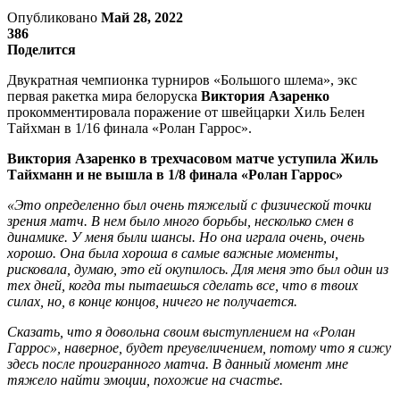
Опубликовано
Май 28, 2022
386
Поделится
Двукратная чемпионка турниров «Большого шлема», экс
первая ракетка мира белоруска
Виктория Азаренко
прокомментировала поражение от швейцарки Хиль Белен
Тайхман в 1/16 финала «Ролан Гаррос».
Виктория Азаренко в трехчасовом матче уступила Жиль
Тайхманн и не вышла в 1/8 финала «Ролан Гаррос»
«Это определенно был очень тяжелый с физической точки
зрения матч. В нем было много борьбы, несколько смен в
динамике. У меня были шансы. Но она играла очень, очень
хорошо. Она была хороша в самые важные моменты,
рисковала, думаю, это ей окупилось. Для меня это был один из
тех дней, когда ты пытаешься сделать все, что в твоих
силах, но, в конце концов, ничего не получается.
Сказать, что я довольна своим выступлением на «Ролан
Гаррос», наверное, будет преувеличением, потому что я сижу
здесь после проигранного матча. В данный момент мне
тяжело найти эмоции, похожие на счастье.