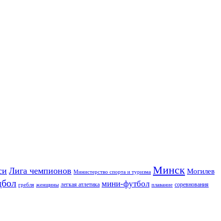
Минск
си
Лига чемпионов
Могилев
Министерство спорта и туризма
дбол
мини-футбол
легкая атлетика
соревнования
гребля
женщины
плавание