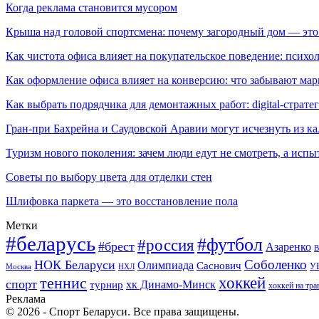
Когда реклама становится мусором
Крыша над головой спортсмена: почему загородный дом — это
Как чистота офиса влияет на покупательское поведение: псих
Как оформление офиса влияет на конверсию: что забывают мар
Как выбрать подрядчика для демонтажных работ: digital-страте
Гран-при Бахрейна и Саудовской Аравии могут исчезнуть из к
Туризм нового поколения: зачем люди едут не смотреть, а испы
Советы по выбору цвета для отделки стен
Шлифовка паркета — это восстановление пола
Метки
#беларусь
#футбол
#россия
#брест
Азаренко
В
Соболенко
НОК Беларуси
Олимпиада
Саснович
У
Москва
НХЛ
хоккей
теннис
спорт
хк Динамо-Минск
турнир
хоккей на тра
Реклама
© 2026 - Спорт Беларуси. Все права защищены.