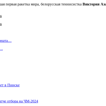
ая первая ракетка мира, белорусская теннисистка
Виктория Аз
ионата…
в…
ет в Пинске
атче отбора на ЧМ-2024