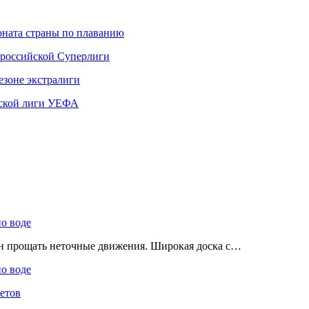
ната страны по плаванию
 российской Суперлиги
езоне экстралиги
ской лиги УЕФА
по воде
ен прощать неточные движения. Широкая доска с…
по воде
етов