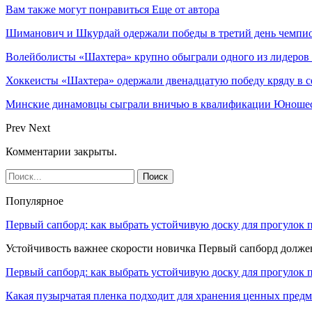
Вам также могут понравиться
Еще от автора
Шиманович и Шкурдай одержали победы в третий день чемпио
Волейболисты «Шахтера» крупно обыграли одного из лидеров
Хоккеисты «Шахтера» одержали двенадцатую победу кряду в с
Минские динамовцы сыграли вничью в квалификации Юноше
Prev
Next
Комментарии закрыты.
Популярное
Первый сапборд: как выбрать устойчивую доску для прогулок 
Устойчивость важнее скорости новичка Первый сапборд долж
Первый сапборд: как выбрать устойчивую доску для прогулок 
Какая пузырчатая пленка подходит для хранения ценных предм