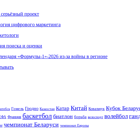
 серьёзный проект
ология цифрового маркетинга
кетологи
гия поиска и оценки
алендаря «Формулы-1»-2026 из-за войны в регионе
тывать
Китай
Кубок Белару
Катар
Гомель
Гродно
Казахстан
Ковальчук
итебск
баскетбол
ган
волейбол
биатлон
борьба
ЕФА
Франция
велоспорт
чемпионат Беларуси
ве
чемпионат Европы